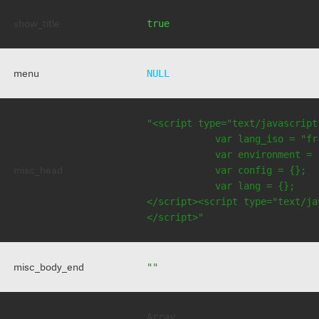
show_title
true
menu
NULL
"<script type="text/javascript
            var lang_iso = "fr"
            var environment = 
misc_head
            var config = {};

            var lang = {};

</script><script type="text/jav
</script>"
misc_body_end
""
Array
