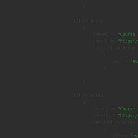
        )

    [2] => Array

        (

            [name] => 
"Course 
            [href] => 
"https:/
            [active] => Array

                (

                    [0] => 
"ev
                )

        )

    [3] => Array

        (

            [name] => 
"Course 
            [href] => 
"https:/
            [active] => Array

                (

                    [0] => 
"ev