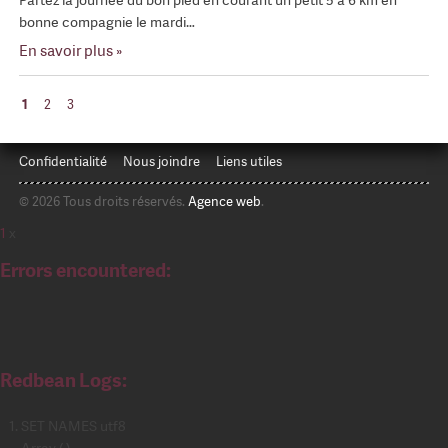
bonne compagnie le mardi…
En savoir plus »
1
2
3
Confidentialité
Nous joindre
Liens utiles
© 2026 Tous droits réservés.
Agence web
.
1
x
Errors encountered:
Redbean Logs:
SET NAMES utf8
Array ( )