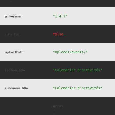
js_version
"1.4.1"
view_bar
false
uploadPath
"uploads/events/"
section_title
"Calendrier d'activités"
submenu_title
"Calendrier d'activités"
Array

(
