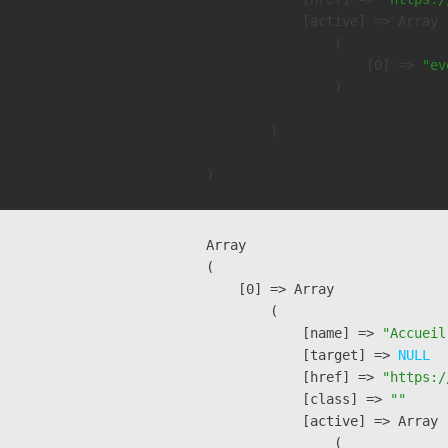
            [active] => Array

                (

                    [0] => 
"ev
                )

        )

Array

(

    [0] => Array

        (

            [name] => 
"Accueil
            [target] => 
NULL
            [href] => 
"https:/
            [class] => 
""
            [active] => Array

                (
