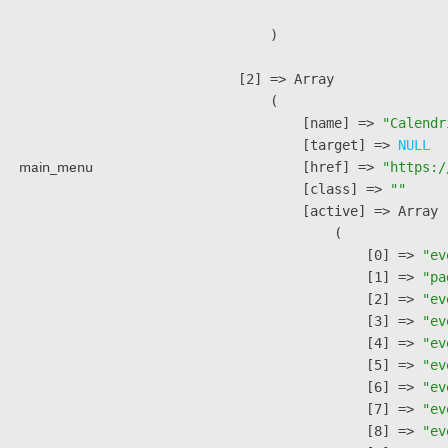
        )

    [2] => Array

        (

            [name] => 
"Calendr
            [target] => 
NULL
main_menu
            [href] => 
"https:/
            [class] => 
""
            [active] => Array

                (

                    [0] => 
"ev
                    [1] => 
"pa
                    [2] => 
"ev
                    [3] => 
"ev
                    [4] => 
"ev
                    [5] => 
"ev
                    [6] => 
"ev
                    [7] => 
"ev
                    [8] => 
"ev