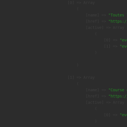
    [0] => Array

        (

            [name] => 
"Toutes 
            [href] => 
"https:/
            [active] => Array

                (

                    [0] => 
"ev
                    [1] => 
"ev
                )

        )

    [1] => Array

        (

            [name] => 
"Course 
            [href] => 
"https:/
            [active] => Array

                (

                    [0] => 
"ev
                )
