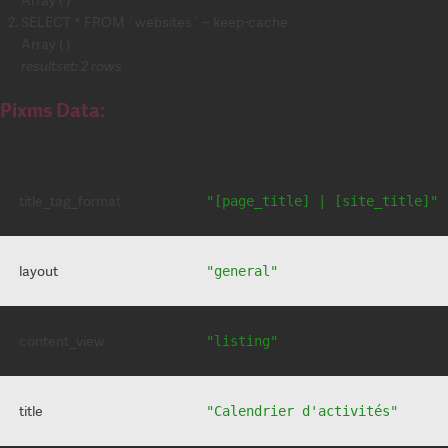
SELECT * FROM `websites` -- keep-cache
Array ( )
resultset: 2 rows
Pixms Data:
title_tag_format
"[page_title] | [site_title]"
layout
"general"
content_view
"listing"
title
"Calendrier d'activités"