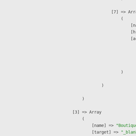
                    [7] => Arra
                        (

                            [n
                            [h
                            [a
                               
                              
                               
                        )

                )

        )

    [3] => Array

        (

            [name] => 
"Boutiqu
            [target] => 
"_blan