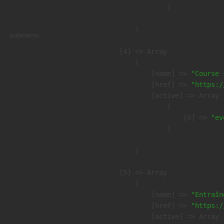
                )

        )

submenu
    [4] => Array

        (

            [name] => 
"Course 
            [href] => 
"https:/
            [active] => Array

                (

                    [0] => 
"ev
                )

        )

    [5] => Array

        (

            [name] => 
"Entraîn
            [href] => 
"https:/
            [active] => Array
