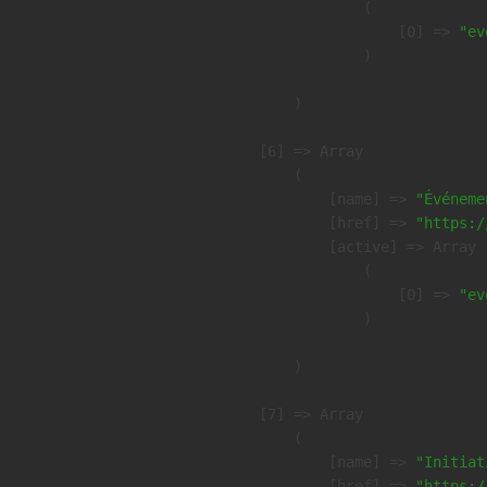
                (

                    [0] => 
"ev
                )

        )

    [6] => Array

        (

            [name] => 
"Événeme
            [href] => 
"https:/
            [active] => Array

                (

                    [0] => 
"ev
                )

        )

    [7] => Array

        (

            [name] => 
"Initiat
            [href] => 
"https:/