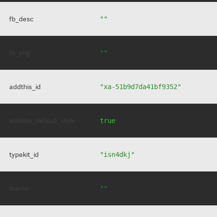
fb_desc
""
fb_img
""
addthis_id
"xa-51b9d7da41bf9352"
addthis_default_style
true
typekit_id
"isn4dkj"
theme
""