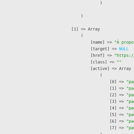
                )

        )

    [1] => Array

        (

            [name] => 
"À propo
            [target] => 
NULL
            [href] => 
"https:/
            [class] => 
""
            [active] => Array

                (

                    [0] => 
"pa
                    [1] => 
"pa
                    [2] => 
"pa
                    [3] => 
"pa
                    [4] => 
"pa
                    [5] => 
"pa
                    [6] => 
"pa
                    [7] => 
"pa