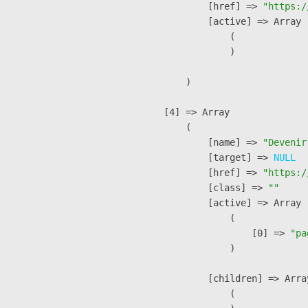
            [href] => 
"https:/
            [active] => Array

                (

                )

        )

    [4] => Array

        (

            [name] => 
"Devenir
            [target] => 
NULL
            [href] => 
"https:/
            [class] => 
""
            [active] => Array

                (

                    [0] => 
"pa
                )

            [children] => Array
                (
