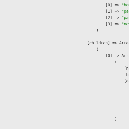
                    [0] => 
"ho
                    [1] => 
"pa
                    [2] => 
"pa
                    [3] => 
"ne
                )

            [children] => Array
                (

                    [0] => Arra
                        (

                            [n
                            [h
                            [a
                               
                              
                              
                               
                        )
