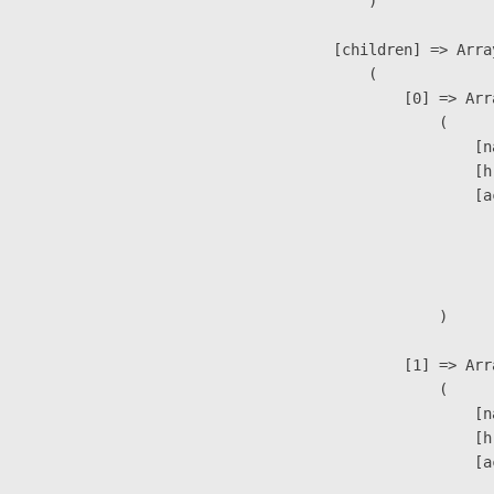
                )

            [children] => Array
                (

                    [0] => Arra
                        (

                            [n
                            [h
                            [a
                               
                              
                               
                        )

                    [1] => Arra
                        (

                            [n
                            [h
                            [a
                               