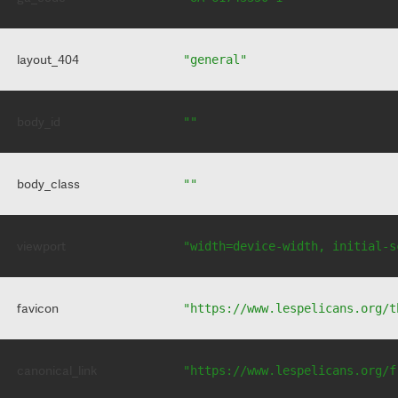
layout_404
"general"
body_id
""
body_class
""
viewport
"width=device-width, initial-s
favicon
"https://www.lespelicans.org/t
canonical_link
"https://www.lespelicans.org/f