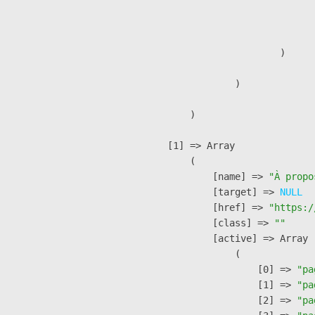
                              
                               
                        )

                )

        )

    [1] => Array

        (

            [name] => 
"À propo
            [target] => 
NULL
            [href] => 
"https:/
            [class] => 
""
            [active] => Array

                (

                    [0] => 
"pa
                    [1] => 
"pa
                    [2] => 
"pa