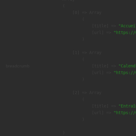
(

    [0] => Array

        (

            [title] => 
"Accuei
            [url] => 
"https://
        )

    [1] => Array

        (

breadcrumb
            [title] => 
"Calend
            [url] => 
"https://
        )

    [2] => Array

        (

            [title] => 
"Entraî
            [url] => 
"https://
        )
