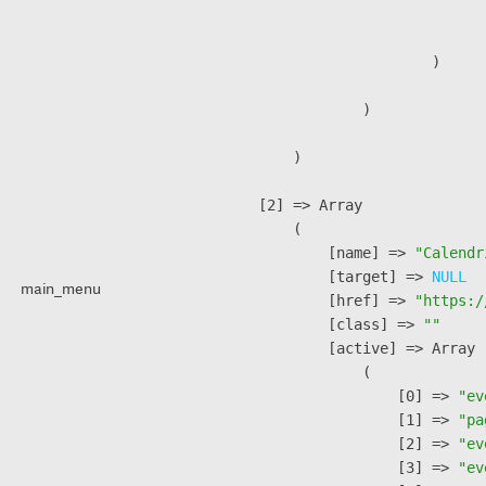
                               
                        )

                )

        )

    [2] => Array

        (

            [name] => 
"Calendr
            [target] => 
NULL
main_menu
            [href] => 
"https:/
            [class] => 
""
            [active] => Array

                (

                    [0] => 
"ev
                    [1] => 
"pa
                    [2] => 
"ev
                    [3] => 
"ev