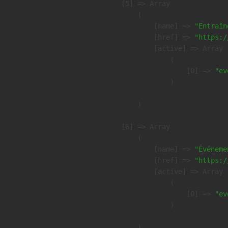
    [5] => Array

        (

            [name] => 
"Entraîn
            [href] => 
"https:/
            [active] => Array

                (

                    [0] => 
"ev
                )

        )

    [6] => Array

        (

            [name] => 
"Événeme
            [href] => 
"https:/
            [active] => Array

                (

                    [0] => 
"ev
                )

        )
