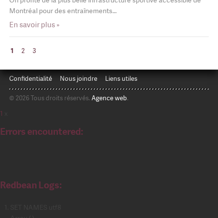
Montréal pour des entraînements…
En savoir plus »
1
2
3
Confidentialité
Nous joindre
Liens utiles
© 2026 Tous droits réservés.
Agence web
.
1
x
Errors encountered:
Redbean Logs:
SET NAMES utf8
Array ( )