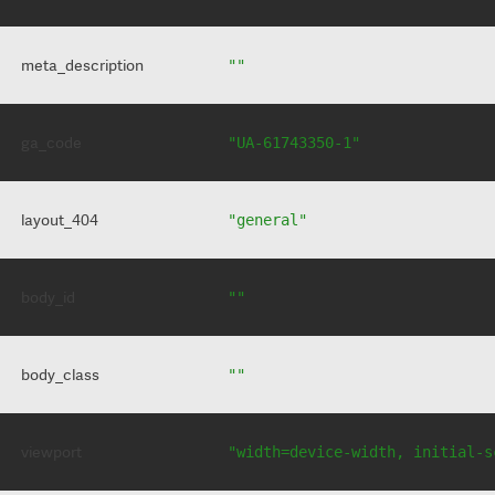
meta_description
""
ga_code
"UA-61743350-1"
layout_404
"general"
body_id
""
body_class
""
viewport
"width=device-width, initial-s