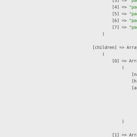
                    [3] => 
"pa
                    [4] => 
"pa
                    [5] => 
"pa
                    [6] => 
"pa
                    [7] => 
"pa
                )

            [children] => Array
                (

                    [0] => Arra
                        (

                            [n
                            [h
                            [a
                               
                              
                               
                        )

                    [1] => Arra