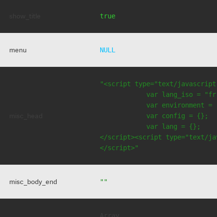
show_title
true
menu
NULL
"<script type="text/javascript
            var lang_iso = "fr"
            var environment = 
misc_head
            var config = {};

            var lang = {};

</script><script type="text/jav
</script>"
misc_body_end
""
Array
