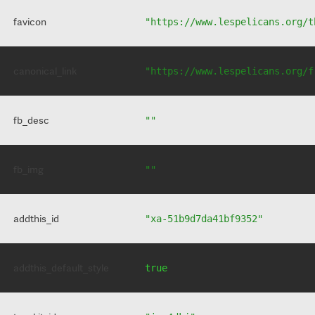
favicon
"https://www.lespelicans.org/t
canonical_link
"https://www.lespelicans.org/f
fb_desc
""
fb_img
""
addthis_id
"xa-51b9d7da41bf9352"
addthis_default_style
true