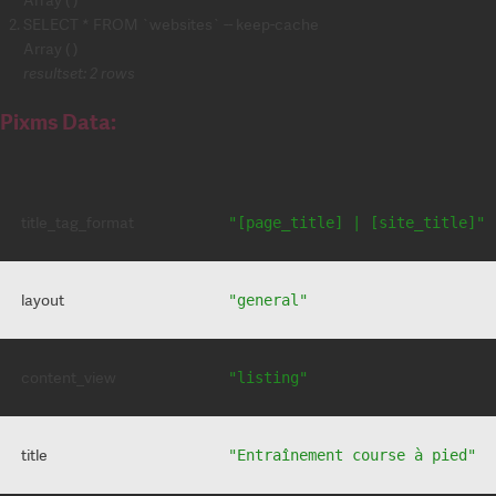
SELECT * FROM `websites` -- keep-cache
Array ( )
resultset: 2 rows
Pixms Data:
title_tag_format
"[page_title] | [site_title]"
layout
"general"
content_view
"listing"
title
"Entraînement course à pied"