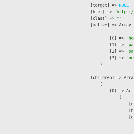
            [target] => 
NULL
            [href] => 
"https:/
            [class] => 
""
            [active] => Array

                (

                    [0] => 
"ho
                    [1] => 
"pa
                    [2] => 
"pa
                    [3] => 
"ne
                )

            [children] => Array
                (

                    [0] => Arra
                        (

                            [n
                            [h
                            [a
                               
                              