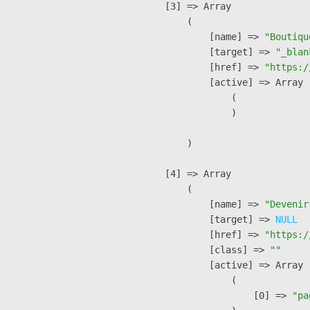
    [3] => Array

        (

            [name] => 
"Boutiqu
            [target] => 
"_blan
            [href] => 
"https:/
            [active] => Array

                (

                )

        )

    [4] => Array

        (

            [name] => 
"Devenir
            [target] => 
NULL
            [href] => 
"https:/
            [class] => 
""
            [active] => Array

                (

                    [0] => 
"pa