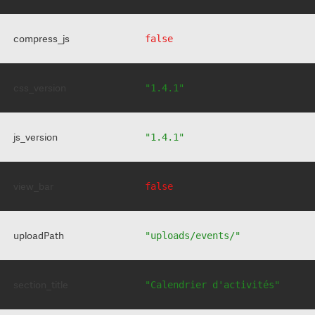
compress_js
false
css_version
"1.4.1"
js_version
"1.4.1"
view_bar
false
uploadPath
"uploads/events/"
section_title
"Calendrier d'activités"