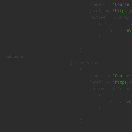
            [name] => 
"Course 
            [href] => 
"https:/
            [active] => Array

                (

                    [0] => 
"ev
                )

        )

submenu
    [4] => Array

        (

            [name] => 
"Course 
            [href] => 
"https:/
            [active] => Array

                (

                    [0] => 
"ev
                )

        )
