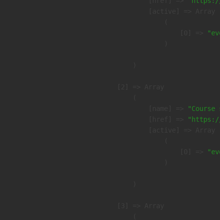
            [href] => 
"https:/
            [active] => Array

                (

                    [0] => 
"ev
                )

        )

    [2] => Array

        (

            [name] => 
"Course 
            [href] => 
"https:/
            [active] => Array

                (

                    [0] => 
"ev
                )

        )

    [3] => Array

        (
