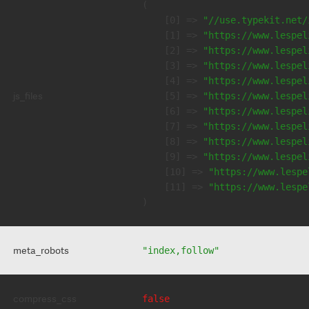
(

    [0] => 
"//use.typekit.net/
    [1] => 
"https://www.lespel
    [2] => 
"https://www.lespel
    [3] => 
"https://www.lespel
    [4] => 
"https://www.lespel
js_files
    [5] => 
"https://www.lespel
    [6] => 
"https://www.lespel
    [7] => 
"https://www.lespel
    [8] => 
"https://www.lespel
    [9] => 
"https://www.lespel
    [10] => 
"https://www.lespe
    [11] => 
"https://www.lespe
meta_robots
"index,follow"
compress_css
false