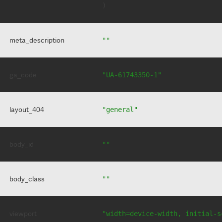
meta_description
""
ga_code
"UA-61743350-1"
layout_404
"general"
body_id
""
body_class
""
viewport
"width=device-width, initial-s