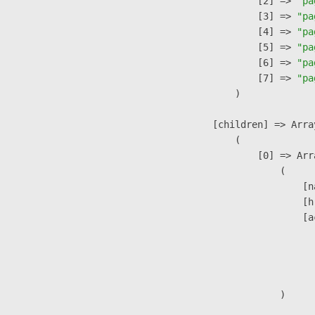
                    [2] => 
"pa
                    [3] => 
"pa
                    [4] => 
"pa
                    [5] => 
"pa
                    [6] => 
"pa
                    [7] => 
"pa
                )

            [children] => Array
                (

                    [0] => Arra
                        (

                            [n
                            [h
                            [a
                               
                              
                               
                        )
