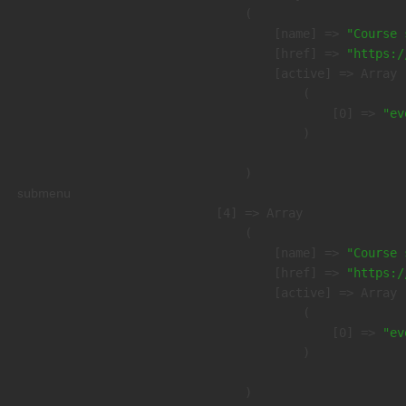
        (

            [name] => 
"Course 
            [href] => 
"https:/
            [active] => Array

                (

                    [0] => 
"ev
                )

        )

submenu
    [4] => Array

        (

            [name] => 
"Course 
            [href] => 
"https:/
            [active] => Array

                (

                    [0] => 
"ev
                )

        )
