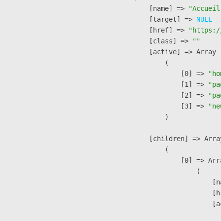
            [name] => 
"Accueil
            [target] => 
NULL
            [href] => 
"https:/
            [class] => 
""
            [active] => Array

                (

                    [0] => 
"ho
                    [1] => 
"pa
                    [2] => 
"pa
                    [3] => 
"ne
                )

            [children] => Array
                (

                    [0] => Arra
                        (

                            [n
                            [h
                            [a
                               