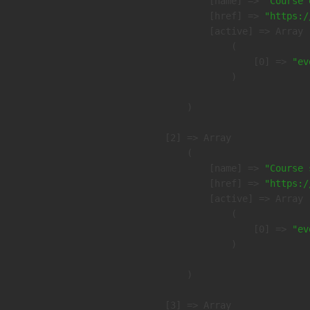
            [name] => 
"Course 
            [href] => 
"https:/
            [active] => Array

                (

                    [0] => 
"ev
                )

        )

    [2] => Array

        (

            [name] => 
"Course 
            [href] => 
"https:/
            [active] => Array

                (

                    [0] => 
"ev
                )

        )

    [3] => Array
