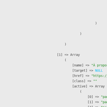
                              
                              
                               
                        )

                )

        )

    [1] => Array

        (

            [name] => 
"À propo
            [target] => 
NULL
            [href] => 
"https:/
            [class] => 
""
            [active] => Array

                (

                    [0] => 
"pa
                    [1] => 
"pa