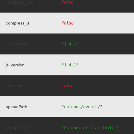
compress_css
false
compress_js
false
css_version
"1.4.1"
js_version
"1.4.1"
view_bar
false
uploadPath
"uploads/events/"
section_title
"Calendrier d'activités"