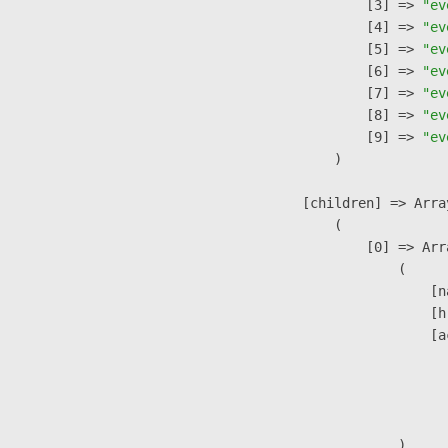
                    [3] => 
"ev
                    [4] => 
"ev
                    [5] => 
"ev
                    [6] => 
"ev
                    [7] => 
"ev
                    [8] => 
"ev
                    [9] => 
"ev
                )

            [children] => Array
                (

                    [0] => Arra
                        (

                            [n
                            [h
                            [a
                               
                              
                               
                        )
