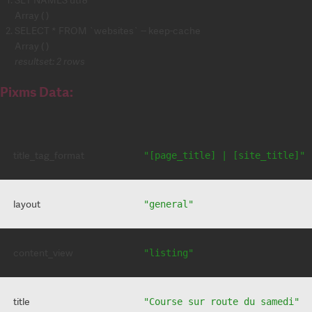
Array ( )
SELECT * FROM `websites` -- keep-cache
Array ( )
resultset: 2 rows
Pixms Data:
title_tag_format
"[page_title] | [site_title]"
layout
"general"
content_view
"listing"
title
"Course sur route du samedi"