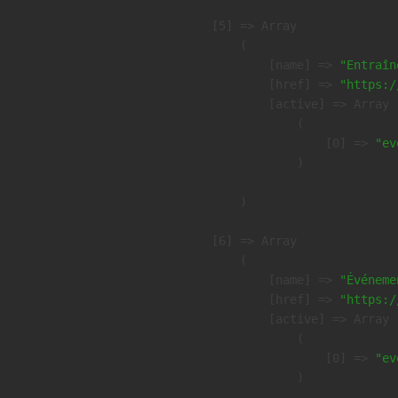
    [5] => Array

        (

            [name] => 
"Entraîn
            [href] => 
"https:/
            [active] => Array

                (

                    [0] => 
"ev
                )

        )

    [6] => Array

        (

            [name] => 
"Événeme
            [href] => 
"https:/
            [active] => Array

                (

                    [0] => 
"ev
                )
