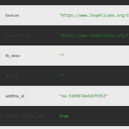
favicon
"https://www.lespelicans.org/t
canonical_link
"https://www.lespelicans.org/f
fb_desc
""
fb_img
""
addthis_id
"xa-51b9d7da41bf9352"
addthis_default_style
true