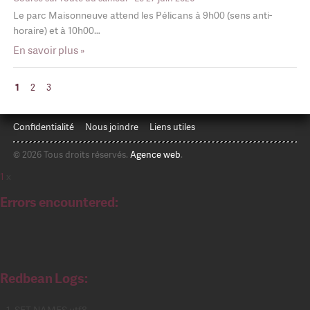
Le parc Maisonneuve attend les Pélicans à 9h00 (sens anti-
horaire) et à 10h00…
En savoir plus »
1
2
3
Confidentialité
Nous joindre
Liens utiles
© 2026 Tous droits réservés.
Agence web
.
1
x
Errors encountered:
Redbean Logs:
SET NAMES utf8