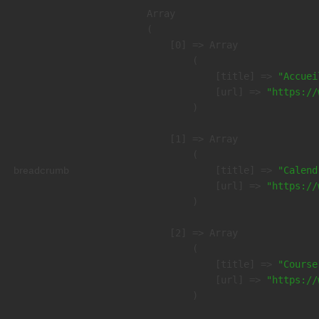
Array

(

    [0] => Array

        (

            [title] => 
"Accuei
            [url] => 
"https://
        )

    [1] => Array

        (

breadcrumb
            [title] => 
"Calend
            [url] => 
"https://
        )

    [2] => Array

        (

            [title] => 
"Course
            [url] => 
"https://
        )
