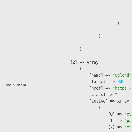
                              
                               
                        )

                )

        )

    [2] => Array

        (

            [name] => 
"Calendr
            [target] => 
NULL
main_menu
            [href] => 
"https:/
            [class] => 
""
            [active] => Array

                (

                    [0] => 
"ev
                    [1] => 
"pa
                    [2] => 
"ev