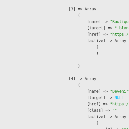
    [3] => Array

        (

            [name] => 
"Boutiqu
            [target] => 
"_blan
            [href] => 
"https:/
            [active] => Array

                (

                )

        )

    [4] => Array

        (

            [name] => 
"Devenir
            [target] => 
NULL
            [href] => 
"https:/
            [class] => 
""
            [active] => Array

                (
