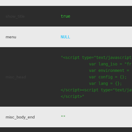
show_title
true
menu
NULL
"<script type="text/javascript
            var lang_iso = "fr"
            var environment = 
misc_head
            var config = {};

            var lang = {};

</script><script type="text/jav
</script>"
misc_body_end
""