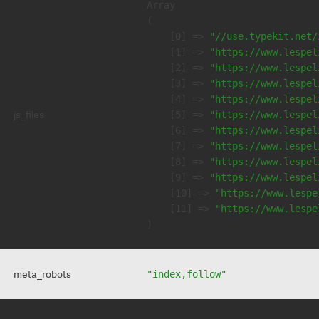
Array

(

    [0] => 
"//use.typekit.net/
    [1] => 
"https://www.lespel
    [2] => 
"https://www.lespel
    [3] => 
"https://www.lespel
    [4] => 
"https://www.lespel
js_files
    [5] => 
"https://www.lespel
    [6] => 
"https://www.lespel
    [7] => 
"https://www.lespel
    [8] => 
"https://www.lespel
    [9] => 
"https://www.lespel
    [10] => 
"https://www.lespe
    [11] => 
"https://www.lespe
meta_robots
"index,follow"