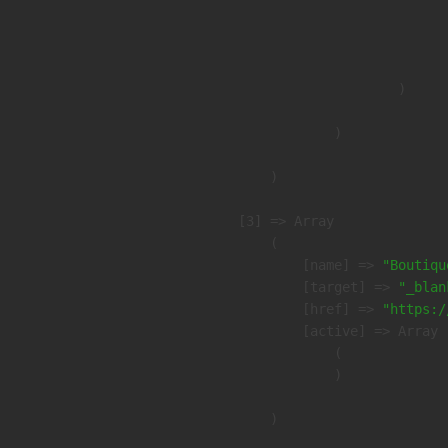
                               
                              
                               
                        )

                )

        )

    [3] => Array

        (

            [name] => 
"Boutiqu
            [target] => 
"_blan
            [href] => 
"https:/
            [active] => Array

                (

                )

        )
