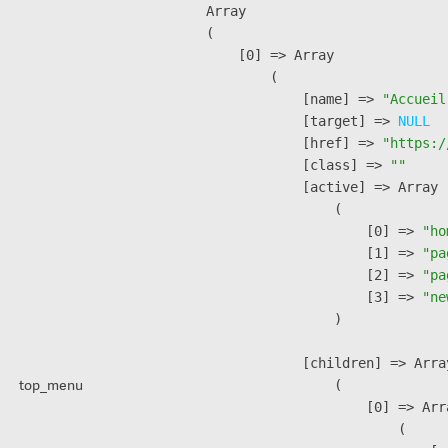
Array

(

    [0] => Array

        (

            [name] => 
"Accueil
            [target] => 
NULL
            [href] => 
"https:/
            [class] => 
""
            [active] => Array

                (

                    [0] => 
"ho
                    [1] => 
"pa
                    [2] => 
"pa
                    [3] => 
"ne
                )

            [children] => Array
top_menu
                (

                    [0] => Arra
                        (
