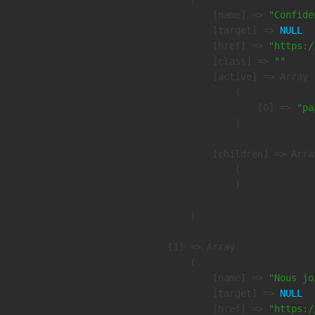
            [name] => 
"Confide
            [target] => 
NULL
            [href] => 
"https:/
            [class] => 
""
            [active] => Array

                (

                    [0] => 
"pa
                )

            [children] => Array
                (

                )

        )

    [1] => Array

        (

            [name] => 
"Nous jo
            [target] => 
NULL
            [href] => 
"https:/