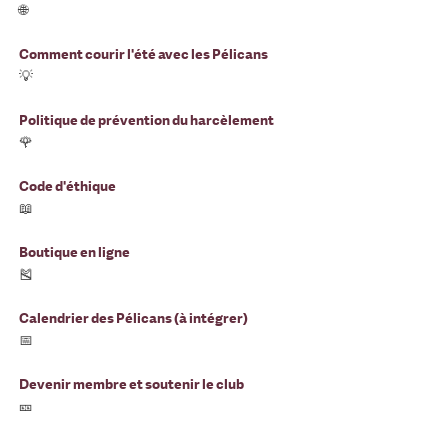
🌐
Comment courir l'été avec les Pélicans
💡
Politique de prévention du harcèlement
🌹
Code d'éthique
📖
Boutique en ligne
🎽
Calendrier des Pélicans (à intégrer)
📅
Devenir membre et soutenir le club
🎫