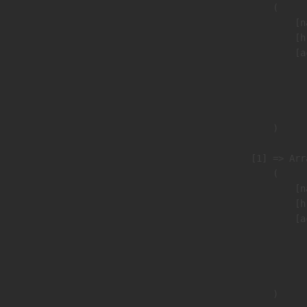
                        (

                            [n
                            [h
                            [a
                               
                              
                               
                        )

                    [1] => Arra
                        (

                            [n
                            [h
                            [a
                               
                              
                               
                        )
