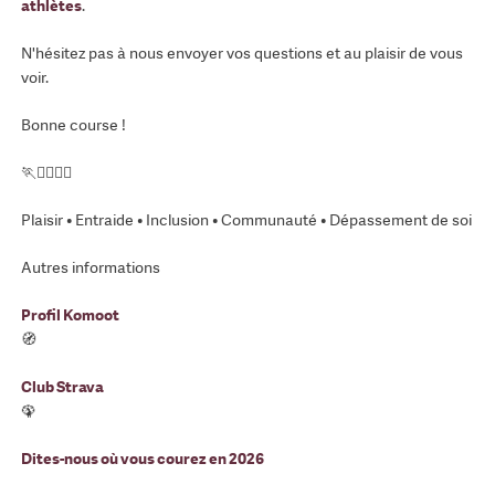
athlètes
.
N'hésitez pas à nous envoyer vos questions et au plaisir de vous
voir.
Bonne course !
🏃🏃‍♀️🏃‍♂️
Plaisir • Entraide • Inclusion • Communauté • Dépassement de soi
Autres informations
Profil Komoot
🧭
Club Strava
🦚
Dites-nous où vous courez en 2026