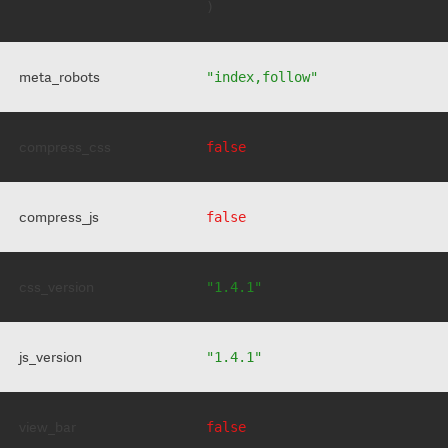
meta_robots
"index,follow"
compress_css
false
compress_js
false
css_version
"1.4.1"
js_version
"1.4.1"
view_bar
false