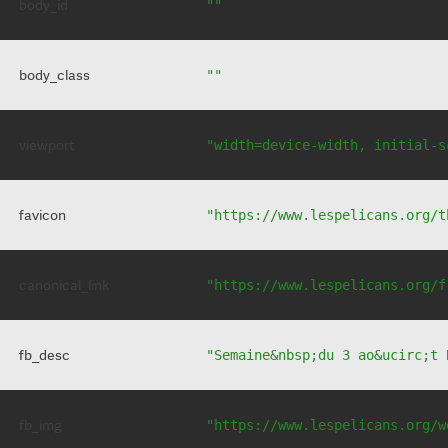
body_id
""
body_class
""
viewport
"width=device-width, initial-s
favicon
"https://www.lespelicans.org/t
canonical_link
"https://www.lespelicans.org/f
fb_desc
"Semaine&nbsp;du 3 ao&ucirc;t 
fb_img
"https://www.lespelicans.org/w