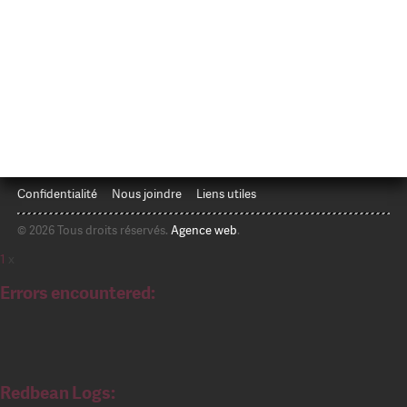
Confidentialité
Nous joindre
Liens utiles
© 2026 Tous droits réservés.
Agence web
.
1
x
Errors encountered:
Redbean Logs: