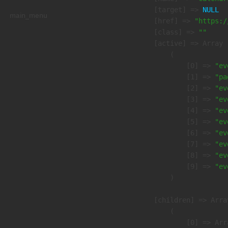
            [target] => 
NULL
main_menu
            [href] => 
"https:/
            [class] => 
""
            [active] => Array

                (

                    [0] => 
"ev
                    [1] => 
"pa
                    [2] => 
"ev
                    [3] => 
"ev
                    [4] => 
"ev
                    [5] => 
"ev
                    [6] => 
"ev
                    [7] => 
"ev
                    [8] => 
"ev
                    [9] => 
"ev
                )

            [children] => Array
                (

                    [0] => Arra