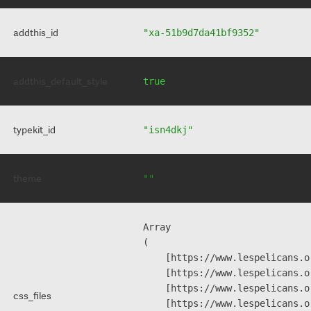
addthis_id
"xa-51b9d7da41bf9352"
addthis_default_style
true
typekit_id
"isn4dkj"
theme
""
Array

(

    [https://www.lespelicans.o
    [https://www.lespelicans.o
    [https://www.lespelicans.o
css_files
    [https://www.lespelicans.o