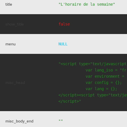
title
"L'horaire de la semaine"
show_title
false
menu
NULL
"<script type="text/javascript
            var lang_iso = "fr"
            var environment = 
misc_head
            var config = {};

            var lang = {};

</script><script type="text/jav
</script>"
misc_body_end
""