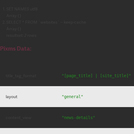
SET NAMES utf8
Array ( )
SELECT * FROM `websites` -- keep-cache
Array ( )
resultset: 2 rows
Pixms Data:
title_tag_format
"[page_title] | [site_title]"
layout
"general"
content_view
"news-details"