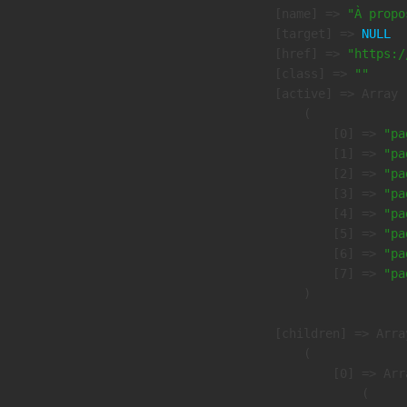
            [name] => 
"À propo
            [target] => 
NULL
            [href] => 
"https:/
            [class] => 
""
            [active] => Array

                (

                    [0] => 
"pa
                    [1] => 
"pa
                    [2] => 
"pa
                    [3] => 
"pa
                    [4] => 
"pa
                    [5] => 
"pa
                    [6] => 
"pa
                    [7] => 
"pa
                )

            [children] => Array
                (

                    [0] => Arra
                        (
