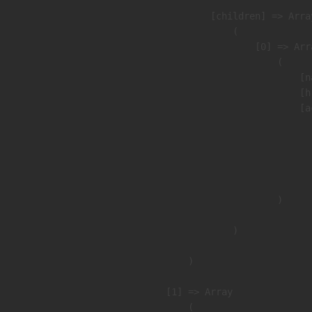
            [children] => Array
                (

                    [0] => Arra
                        (

                            [n
                            [h
                            [a
                               
                              
                              
                               
                        )

                )

        )

    [1] => Array

        (
