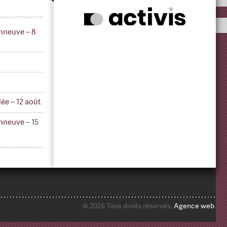
nneuve – 8
ée – 12 août
nneuve – 15
© 2026 Tous droits réservés.
Agence web
.