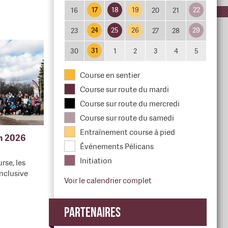
17
18
19
22
16
20
21
24
25
26
29
23
27
28
31
30
1
2
3
4
5
Course en sentier
Course sur route du mardi
Course sur route du mercredi
Course sur route du samedi
Entraînement course à pied
en 2026
Événements Pélicans
Initiation
rse, les
nclusive
Voir le calendrier complet
Partenaires