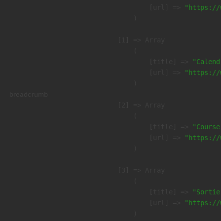
            [url] => 
"https://
        )

    [1] => Array

        (

            [title] => 
"Calend
            [url] => 
"https://
        )

breadcrumb
    [2] => Array

        (

            [title] => 
"Course
            [url] => 
"https://
        )

    [3] => Array

        (

            [title] => 
"Sortie
            [url] => 
"https://
        )
