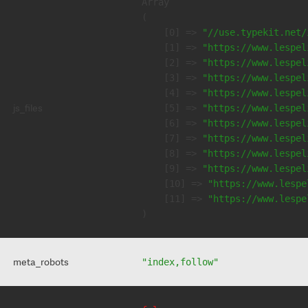
Array

(

    [0] => 
"//use.typekit.net/
    [1] => 
"https://www.lespel
    [2] => 
"https://www.lespel
    [3] => 
"https://www.lespel
    [4] => 
"https://www.lespel
js_files
    [5] => 
"https://www.lespel
    [6] => 
"https://www.lespel
    [7] => 
"https://www.lespel
    [8] => 
"https://www.lespel
    [9] => 
"https://www.lespel
    [10] => 
"https://www.lespe
    [11] => 
"https://www.lespe
meta_robots
"index,follow"