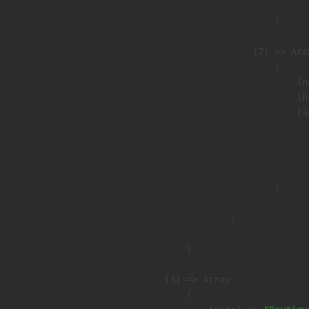
                        )

                    [7] => Arra
                        (

                            [n
                            [h
                            [a
                               
                              
                               
                        )

                )

        )

    [3] => Array

        (
