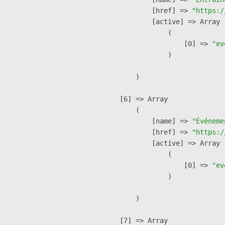
            [href] => 
"https:/
            [active] => Array

                (

                    [0] => 
"ev
                )

        )

    [6] => Array

        (

            [name] => 
"Événeme
            [href] => 
"https:/
            [active] => Array

                (

                    [0] => 
"ev
                )

        )

    [7] => Array
