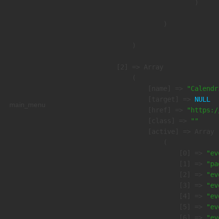
                        )

                )

        )

    [2] => Array

        (

            [name] => 
"Calendr
            [target] => 
NULL
main_menu
            [href] => 
"https:/
            [class] => 
""
            [active] => Array

                (

                    [0] => 
"ev
                    [1] => 
"pa
                    [2] => 
"ev
                    [3] => 
"ev
                    [4] => 
"ev
                    [5] => 
"ev
                    [6] => 
"ev