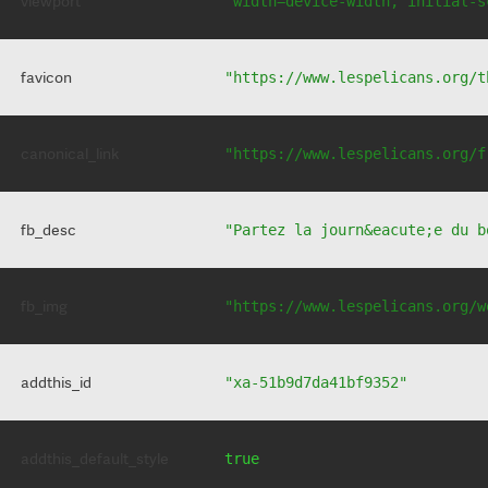
viewport
"width=device-width, initial-s
favicon
"https://www.lespelicans.org/t
canonical_link
"https://www.lespelicans.org/f
fb_desc
"Partez la journ&eacute;e du b
fb_img
"https://www.lespelicans.org/w
addthis_id
"xa-51b9d7da41bf9352"
addthis_default_style
true