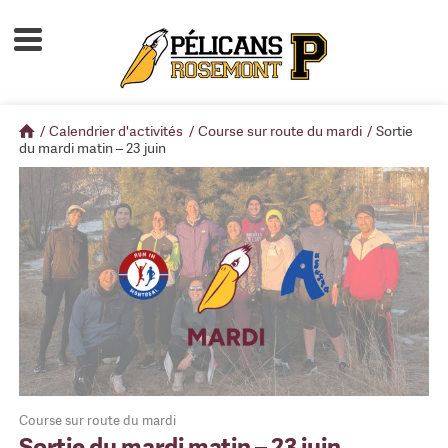
Accueil
À propos
/
Calendrier d'activités
/
Course sur route du mardi
/
Sortie
Calendrier d'activités
du mardi matin – 23 juin
Boutique
Devenir membre
Course sur route du mardi
Sortie du mardi matin – 23 juin