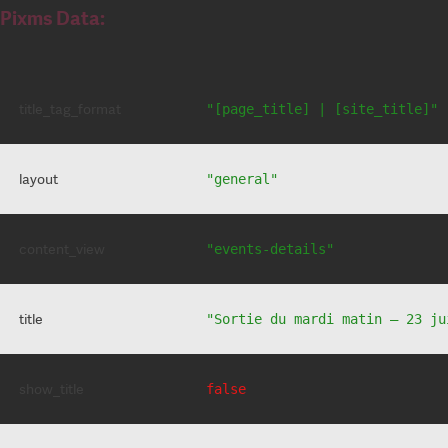
Pixms Data:
title_tag_format
"[page_title] | [site_title]"
layout
"general"
content_view
"events-details"
title
"Sortie du mardi matin – 23 ju
show_title
false