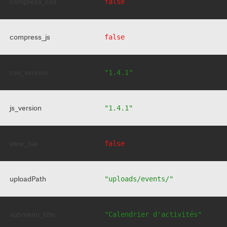
compress_css
false
compress_js
false
css_version
"1.4.1"
js_version
"1.4.1"
view_bar
false
uploadPath
"uploads/events/"
submenu_title
"Calendrier d'activités"