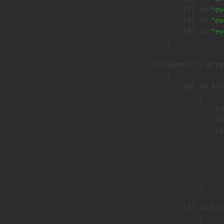
                    [7] => 
"ev
                    [8] => 
"ev
                    [9] => 
"ev
                )

            [children] => Array
                (

                    [0] => Arra
                        (

                            [n
                            [h
                            [a
                               
                              
                               
                        )

                    [1] => Arra
                        (
