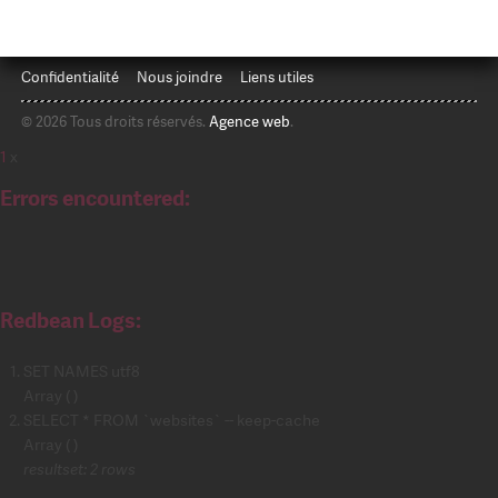
Confidentialité
Nous joindre
Liens utiles
© 2026 Tous droits réservés.
Agence web
.
1
x
Errors encountered:
Redbean Logs:
SET NAMES utf8
Array ( )
SELECT * FROM `websites` -- keep-cache
Array ( )
resultset: 2 rows