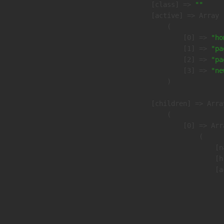
            [class] => 
""
            [active] => Array

                (

                    [0] => 
"ho
                    [1] => 
"pa
                    [2] => 
"pa
                    [3] => 
"ne
                )

            [children] => Array
                (

                    [0] => Arra
                        (

                            [n
                            [h
                            [a
                               
                              
                              
                               