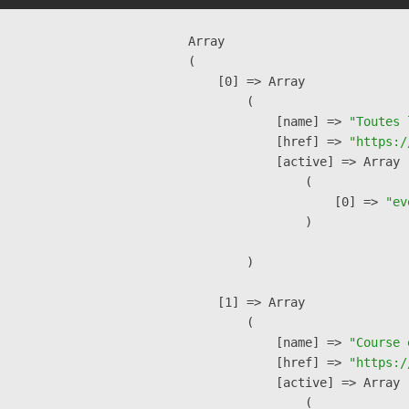
Array

(

    [0] => Array

        (

            [name] => 
"Toutes 
            [href] => 
"https:/
            [active] => Array

                (

                    [0] => 
"ev
                )

        )

    [1] => Array

        (

            [name] => 
"Course 
            [href] => 
"https:/
            [active] => Array

                (
