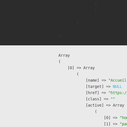
                (

                )

        )

Array

(

    [0] => Array

        (

            [name] => 
"Accueil
            [target] => 
NULL
            [href] => 
"https:/
            [class] => 
""
            [active] => Array

                (

                    [0] => 
"ho
                    [1] => 
"pa