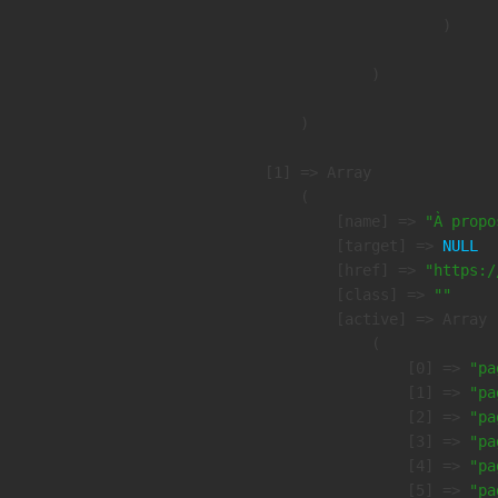
                        )

                )

        )

    [1] => Array

        (

            [name] => 
"À propo
            [target] => 
NULL
            [href] => 
"https:/
            [class] => 
""
            [active] => Array

                (

                    [0] => 
"pa
                    [1] => 
"pa
                    [2] => 
"pa
                    [3] => 
"pa
                    [4] => 
"pa
                    [5] => 
"pa