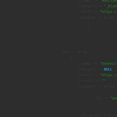
            [name] => 
"Boutiqu
            [target] => 
"_blan
            [href] => 
"https:/
            [active] => Array

                (

                )

        )

    [4] => Array

        (

            [name] => 
"Devenir
            [target] => 
NULL
            [href] => 
"https:/
            [class] => 
""
            [active] => Array

                (

                    [0] => 
"pa
                )

            [children] => Array