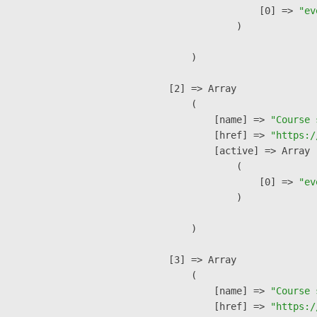
                    [0] => 
"ev
                )

        )

    [2] => Array

        (

            [name] => 
"Course 
            [href] => 
"https:/
            [active] => Array

                (

                    [0] => 
"ev
                )

        )

    [3] => Array

        (

            [name] => 
"Course 
            [href] => 
"https:/