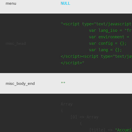
menu
NULL
"<script type="text/javascript
            var lang_iso = "fr"
            var environment = 
misc_head
            var config = {};

            var lang = {};

</script><script type="text/jav
</script>"
misc_body_end
""
Array

(

    [0] => Array

        (

            [title] => 
"Accuei