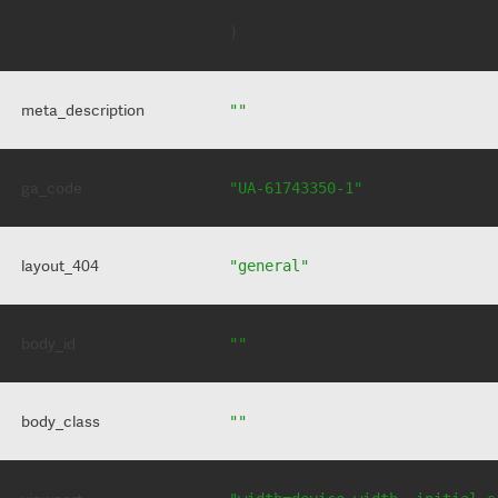
meta_description
""
ga_code
"UA-61743350-1"
layout_404
"general"
body_id
""
body_class
""