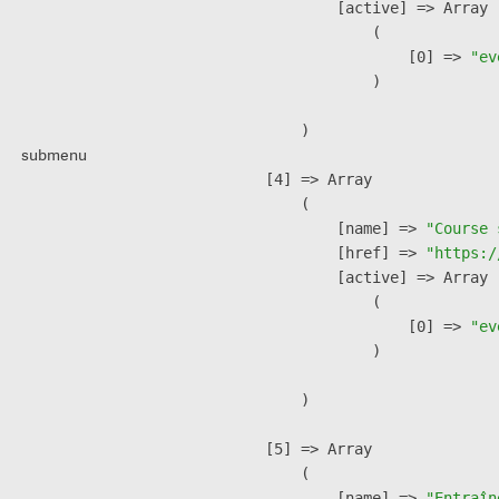
            [active] => Array

                (

                    [0] => 
"ev
                )

        )

submenu
    [4] => Array

        (

            [name] => 
"Course 
            [href] => 
"https:/
            [active] => Array

                (

                    [0] => 
"ev
                )

        )

    [5] => Array

        (

            [name] => 
"Entraîn