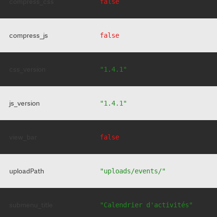
compress_css
false
compress_js
false
css_version
"1.4.1"
js_version
"1.4.1"
view_bar
false
uploadPath
"uploads/events/"
submenu_title
"Calendrier d'activités"