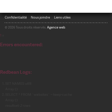
Confidentialité
Nous joindre
Liens utiles
© 2026 Tous droits réservés.
Agence web
.
1
x
Errors encountered:
Redbean Logs:
SET NAMES utf8
Array ( )
SELECT * FROM `websites` -- keep-cache
Array ( )
resultset: 2 rows