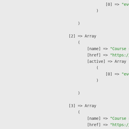
                    [0] => 
"ev
                )

        )

    [2] => Array

        (

            [name] => 
"Course 
            [href] => 
"https:/
            [active] => Array

                (

                    [0] => 
"ev
                )

        )

    [3] => Array

        (

            [name] => 
"Course 
            [href] => 
"https:/