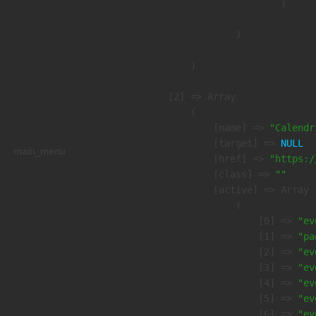
                        )

                )

        )

    [2] => Array

        (

            [name] => 
"Calendr
            [target] => 
NULL
main_menu
            [href] => 
"https:/
            [class] => 
""
            [active] => Array

                (

                    [0] => 
"ev
                    [1] => 
"pa
                    [2] => 
"ev
                    [3] => 
"ev
                    [4] => 
"ev
                    [5] => 
"ev
                    [6] => 
"ev