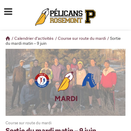
Accueil
À propos
/
Calendrier d'activités
/
Course sur route du mardi
/
Sortie
Calendrier d'activités
du mardi matin – 9 juin
Boutique
Devenir membre
Course sur route du mardi
Sortie du mardi matin – 9 juin