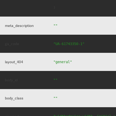
meta_description
""
ga_code
"UA-61743350-1"
layout_404
"general"
body_id
""
body_class
""