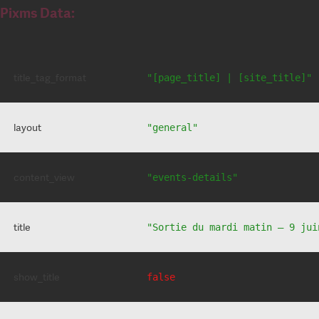
Pixms Data:
title_tag_format
"[page_title] | [site_title]"
layout
"general"
content_view
"events-details"
title
"Sortie du mardi matin – 9 jui
show_title
false