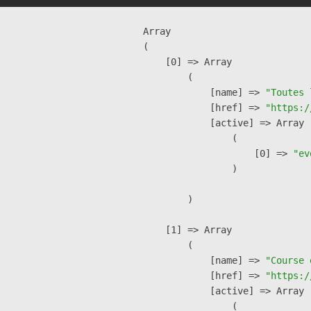
Array

(

    [0] => Array

        (

            [name] => 
"Toutes 
            [href] => 
"https:/
            [active] => Array

                (

                    [0] => 
"ev
                )

        )

    [1] => Array

        (

            [name] => 
"Course 
            [href] => 
"https:/
            [active] => Array

                (
