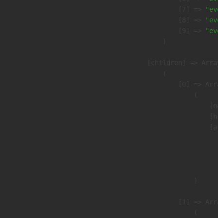
                    [7] => 
"ev
                    [8] => 
"ev
                    [9] => 
"ev
                )

            [children] => Array
                (

                    [0] => Arra
                        (

                            [n
                            [h
                            [a
                               
                              
                               
                        )

                    [1] => Arra
                        (
