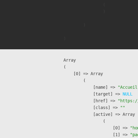
                (

                )

        )

Array

(

    [0] => Array

        (

            [name] => 
"Accueil
            [target] => 
NULL
            [href] => 
"https:/
            [class] => 
""
            [active] => Array

                (

                    [0] => 
"ho
                    [1] => 
"pa