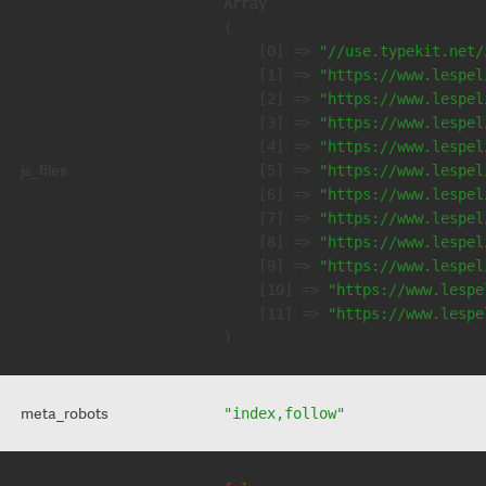
Array

(

    [0] => 
"//use.typekit.net/
    [1] => 
"https://www.lespel
    [2] => 
"https://www.lespel
    [3] => 
"https://www.lespel
    [4] => 
"https://www.lespel
js_files
    [5] => 
"https://www.lespel
    [6] => 
"https://www.lespel
    [7] => 
"https://www.lespel
    [8] => 
"https://www.lespel
    [9] => 
"https://www.lespel
    [10] => 
"https://www.lespe
    [11] => 
"https://www.lespe
meta_robots
"index,follow"