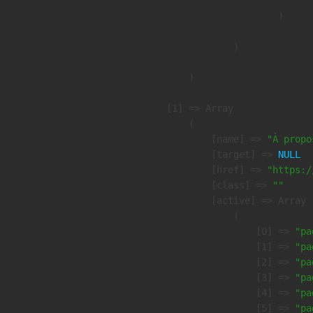
                        )

                )

        )

    [1] => Array

        (

            [name] => 
"À propo
            [target] => 
NULL
            [href] => 
"https:/
            [class] => 
""
            [active] => Array

                (

                    [0] => 
"pa
                    [1] => 
"pa
                    [2] => 
"pa
                    [3] => 
"pa
                    [4] => 
"pa
                    [5] => 
"pa