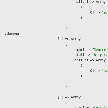
            [active] => Array

                (

                    [0] => 
"ev
                )

        )

submenu
    [4] => Array

        (

            [name] => 
"Course 
            [href] => 
"https:/
            [active] => Array

                (

                    [0] => 
"ev
                )

        )

    [5] => Array

        (

            [name] => 
"Entraîn