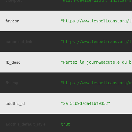
viewport
"width=device-width, initial-s
favicon
"https://www.lespelicans.org/t
canonical_link
"https://www.lespelicans.org/f
fb_desc
"Partez la journ&eacute;e du b
fb_img
"https://www.lespelicans.org/w
addthis_id
"xa-51b9d7da41bf9352"
addthis_default_style
true