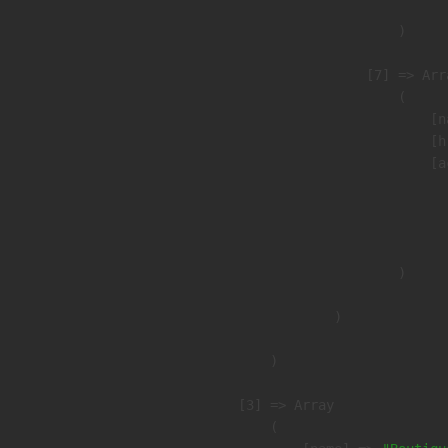
                        )

                    [7] => Arra
                        (

                            [n
                            [h
                            [a
                               
                              
                               
                        )

                )

        )

    [3] => Array

        (
