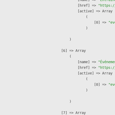
            [href] => 
"https:/
            [active] => Array

                (

                    [0] => 
"ev
                )

        )

    [6] => Array

        (

            [name] => 
"Événeme
            [href] => 
"https:/
            [active] => Array

                (

                    [0] => 
"ev
                )

        )

    [7] => Array
