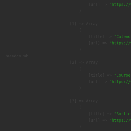
            [url] => 
"https://
        )

    [1] => Array

        (

            [title] => 
"Calend
            [url] => 
"https://
        )

breadcrumb
    [2] => Array

        (

            [title] => 
"Course
            [url] => 
"https://
        )

    [3] => Array

        (

            [title] => 
"Sortie
            [url] => 
"https://
        )
