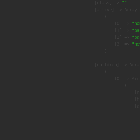
            [class] => 
""
            [active] => Array

                (

                    [0] => 
"ho
                    [1] => 
"pa
                    [2] => 
"pa
                    [3] => 
"ne
                )

            [children] => Array
                (

                    [0] => Arra
                        (

                            [n
                            [h
                            [a
                               
                              
                              
                               