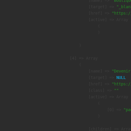
            [name] => 
"Boutiqu
            [target] => 
"_blan
            [href] => 
"https:/
            [active] => Array

                (

                )

        )

    [4] => Array

        (

            [name] => 
"Devenir
            [target] => 
NULL
            [href] => 
"https:/
            [class] => 
""
            [active] => Array

                (

                    [0] => 
"pa
                )

            [children] => Array