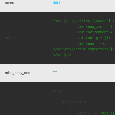
menu
NULL
"<script type="text/javascript
            var lang_iso = "fr"
            var environment = 
misc_head
            var config = {};

            var lang = {};

</script><script type="text/jav
</script>"
misc_body_end
""
Array

(

    [0] => Array

        (

            [title] => 
"Accuei