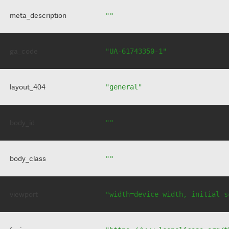
meta_description
""
ga_code
"UA-61743350-1"
layout_404
"general"
body_id
""
body_class
""
viewport
"width=device-width, initial-s