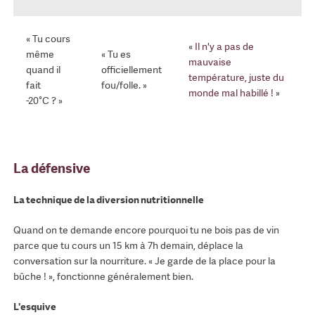
« Tu cours
«
Il n'y a pas de
même
« Tu es
mauvaise
quand il
officiellement
température, juste du
fait
fou/folle. »
monde mal habillé !
»
-20°C ? »
La défensive
La technique de la diversion nutritionnelle
Quand on te demande encore pourquoi tu ne bois pas de vin
parce que tu cours un 15 km à 7h demain, déplace la
conversation sur la nourriture. « Je garde de la place pour la
bûche ! », fonctionne généralement bien.
L'esquive