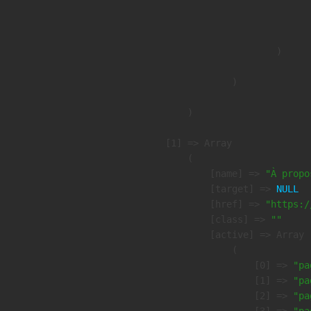
                              
                               
                        )

                )

        )

    [1] => Array

        (

            [name] => 
"À propo
            [target] => 
NULL
            [href] => 
"https:/
            [class] => 
""
            [active] => Array

                (

                    [0] => 
"pa
                    [1] => 
"pa
                    [2] => 
"pa
                    [3] => 
"pa