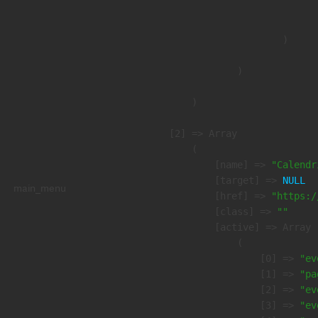
                               
                        )

                )

        )

    [2] => Array

        (

            [name] => 
"Calendr
            [target] => 
NULL
main_menu
            [href] => 
"https:/
            [class] => 
""
            [active] => Array

                (

                    [0] => 
"ev
                    [1] => 
"pa
                    [2] => 
"ev
                    [3] => 
"ev