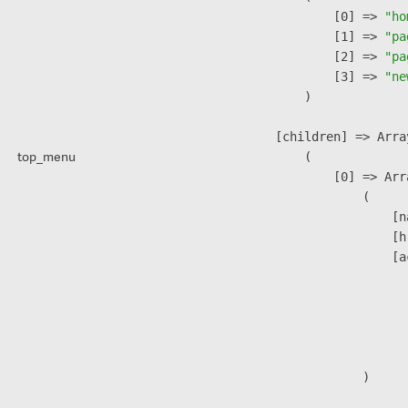
                    [0] => 
"ho
                    [1] => 
"pa
                    [2] => 
"pa
                    [3] => 
"ne
                )

            [children] => Array
top_menu
                (

                    [0] => Arra
                        (

                            [n
                            [h
                            [a
                               
                              
                              
                               
                        )
