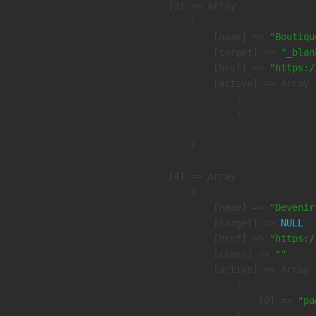
    [3] => Array

        (

            [name] => 
"Boutiqu
            [target] => 
"_blan
            [href] => 
"https:/
            [active] => Array

                (

                )

        )

    [4] => Array

        (

            [name] => 
"Devenir
            [target] => 
NULL
            [href] => 
"https:/
            [class] => 
""
            [active] => Array

                (

                    [0] => 
"pa
                )
