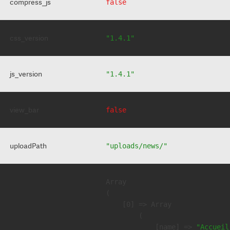
compress_js
false
css_version
"1.4.1"
js_version
"1.4.1"
view_bar
false
uploadPath
"uploads/news/"
Array

(

    [0] => Array

        (

            [name] => 
"Accueil