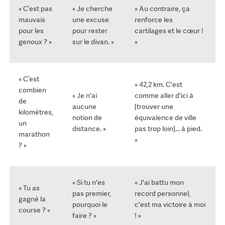
« C’est pas
« Je cherche
« Au contraire, ça
mauvais
une excuse
renforce les
pour les
pour rester
cartilages et le cœur !
genoux ? »
sur le divan. »
»
« C’est
« 42,2 km. C'est
combien
« Je n'ai
comme aller d'ici à
de
aucune
[trouver une
kilomètres,
notion de
équivalence de ville
un
distance. »
pas trop loin]... à pied.
marathon
»
? »
« Si tu n'es
« J'ai battu mon
« Tu as
pas premier,
record personnel,
gagné la
pourquoi le
c'est ma victoire à moi
course ? »
faire ? »
! »