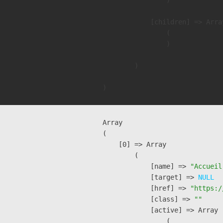
            [children] => Array
                (

                )

        )

Array

(

    [0] => Array

        (

            [name] => 
"Accueil
            [target] => 
NULL
            [href] => 
"https:/
            [class] => 
""
            [active] => Array

                (
