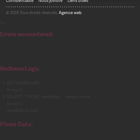
Confidentialité
Nous joindre
Liens utiles
© 2026 Tous droits réservés.
Agence web
.
1
x
Errors encountered:
Redbean Logs:
SET NAMES utf8
Array ( )
SELECT * FROM `websites` -- keep-cache
Array ( )
resultset: 2 rows
Pixms Data: