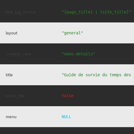
title_tag_format
"[page_title] | [site_title]"
layout
"general"
content_view
"news-details"
title
"Guide de survie du temps des 
show_title
false
menu
NULL