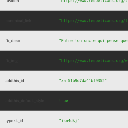
favicon
"https://www.lespelicans.org/t
canonical_link
"https://www.lespelicans.org/f
fb_desc
"Entre ton oncle qui pense que
fb_img
"https://www.lespelicans.org/w
addthis_id
"xa-51b9d7da41bf9352"
addthis_default_style
true
typekit_id
"isn4dkj"