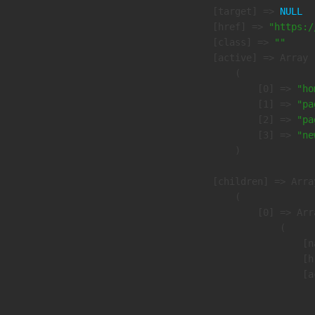
            [target] => 
NULL
            [href] => 
"https:/
            [class] => 
""
            [active] => Array

                (

                    [0] => 
"ho
                    [1] => 
"pa
                    [2] => 
"pa
                    [3] => 
"ne
                )

            [children] => Array
                (

                    [0] => Arra
                        (

                            [n
                            [h
                            [a
                               
                              