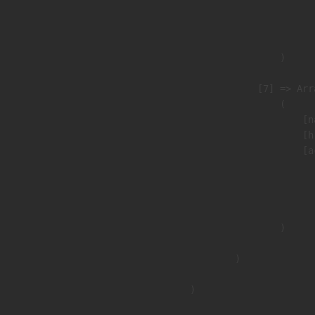
                              
                               
                        )

                    [7] => Arra
                        (

                            [n
                            [h
                            [a
                               
                              
                               
                        )

                )

        )
