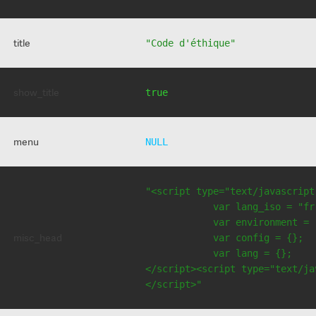
title
"Code d'éthique"
show_title
true
menu
NULL
"<script type="text/javascript
            var lang_iso = "fr"
            var environment = 
misc_head
            var config = {};

            var lang = {};

</script><script type="text/jav
</script>"