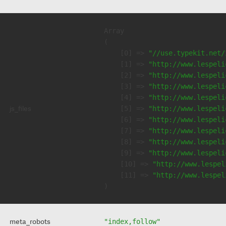
Array

(

    [0] => 
"//use.typekit.net/
    [1] => 
"http://www.lespeli
    [2] => 
"http://www.lespeli
    [3] => 
"http://www.lespeli
    [4] => 
"http://www.lespeli
js_files
    [5] => 
"http://www.lespeli
    [6] => 
"http://www.lespeli
    [7] => 
"http://www.lespeli
    [8] => 
"http://www.lespeli
    [9] => 
"http://www.lespeli
    [10] => 
"http://www.lespel
    [11] => 
"http://www.lespel
meta_robots
"index,follow"