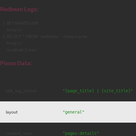
Redbean Logs:
SET NAMES utf8
Array ( )
SELECT * FROM `websites` -- keep-cache
Array ( )
resultset: 2 rows
Pixms Data:
title_tag_format
"[page_title] | [site_title]"
layout
"general"
content_view
"pages-details"