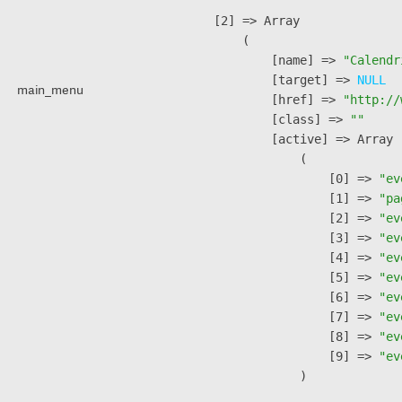
    [2] => Array

        (

            [name] => 
"Calendr
            [target] => 
NULL
main_menu
            [href] => 
"http://
            [class] => 
""
            [active] => Array

                (

                    [0] => 
"ev
                    [1] => 
"pa
                    [2] => 
"ev
                    [3] => 
"ev
                    [4] => 
"ev
                    [5] => 
"ev
                    [6] => 
"ev
                    [7] => 
"ev
                    [8] => 
"ev
                    [9] => 
"ev
                )
