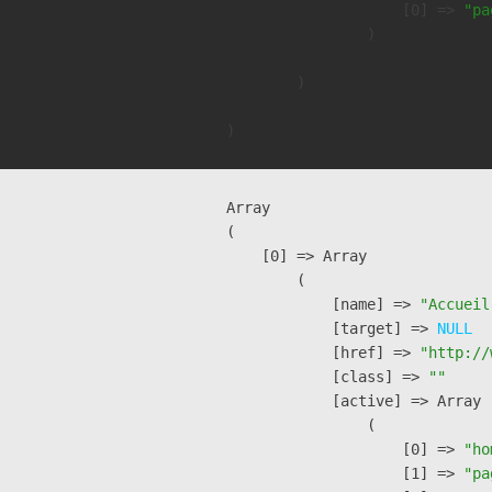
                    [0] => 
"pa
                )

        )

Array

(

    [0] => Array

        (

            [name] => 
"Accueil
            [target] => 
NULL
            [href] => 
"http://
            [class] => 
""
            [active] => Array

                (

                    [0] => 
"ho
                    [1] => 
"pa