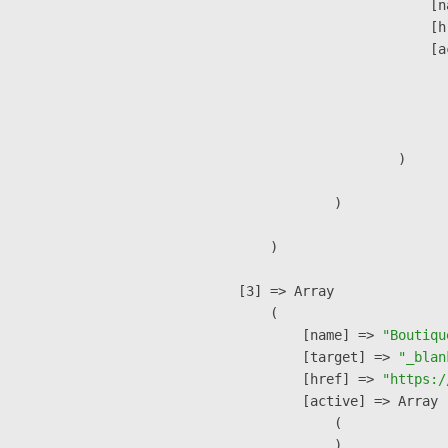
                            [n
                            [h
                            [a
                               
                              
                               
                        )

                )

        )

    [3] => Array

        (

            [name] => 
"Boutiqu
            [target] => 
"_blan
            [href] => 
"https:/
            [active] => Array

                (

                )
