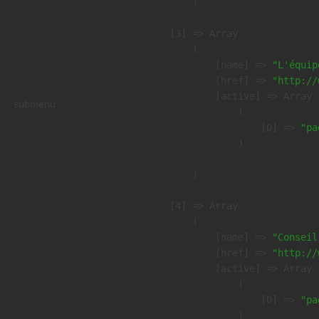
        )

    [3] => Array

        (

            [name] => 
"L'équip
            [href] => 
"http://
            [active] => Array

submenu
                (

                    [0] => 
"pa
                )

        )

    [4] => Array

        (

            [name] => 
"Conseil
            [href] => 
"http://
            [active] => Array

                (

                    [0] => 
"pa
                )
