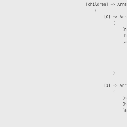
            [children] => Array
                (

                    [0] => Arra
                        (

                            [n
                            [h
                            [a
                               
                              
                               
                        )

                    [1] => Arra
                        (

                            [n
                            [h
                            [a
                               
                              