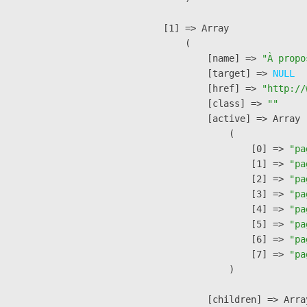
    [1] => Array

        (

            [name] => 
"À propo
            [target] => 
NULL
            [href] => 
"http://
            [class] => 
""
            [active] => Array

                (

                    [0] => 
"pa
                    [1] => 
"pa
                    [2] => 
"pa
                    [3] => 
"pa
                    [4] => 
"pa
                    [5] => 
"pa
                    [6] => 
"pa
                    [7] => 
"pa
                )

            [children] => Array