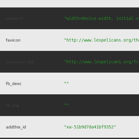
viewport
"width=device-width, initial-s
favicon
"http://www.lespelicans.org/th
canonical_link
"http://www.lespelicans.org/fr
fb_desc
""
fb_img
""
addthis_id
"xa-51b9d7da41bf9352"