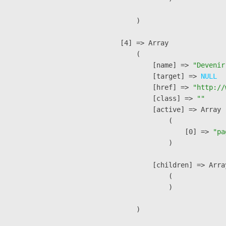
        )

    [4] => Array

        (

            [name] => 
"Devenir
            [target] => 
NULL
            [href] => 
"http://
            [class] => 
""
            [active] => Array

                (

                    [0] => 
"pa
                )

            [children] => Array
                (

                )

        )
