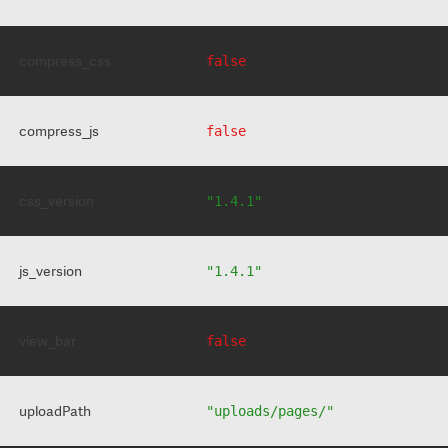
compress_css
false
compress_js
false
css_version
"1.4.1"
js_version
"1.4.1"
view_bar
false
uploadPath
"uploads/pages/"