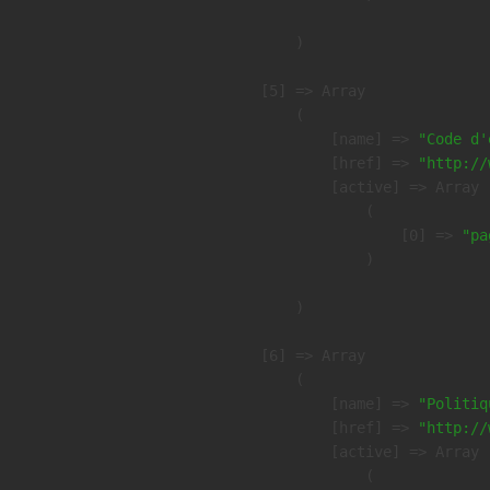
        )

    [5] => Array

        (

            [name] => 
"Code d'
            [href] => 
"http://
            [active] => Array

                (

                    [0] => 
"pa
                )

        )

    [6] => Array

        (

            [name] => 
"Politiq
            [href] => 
"http://
            [active] => Array

                (
