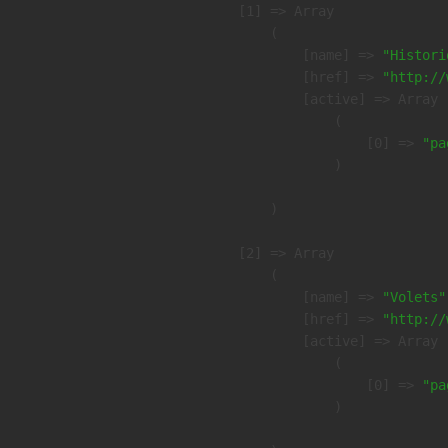
    [1] => Array

        (

            [name] => 
"Histori
            [href] => 
"http://
            [active] => Array

                (

                    [0] => 
"pa
                )

        )

    [2] => Array

        (

            [name] => 
"Volets"
            [href] => 
"http://
            [active] => Array

                (

                    [0] => 
"pa
                )
