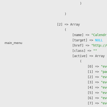
                )

        )

    [2] => Array

        (

            [name] => 
"Calendr
            [target] => 
NULL
main_menu
            [href] => 
"http://
            [class] => 
""
            [active] => Array

                (

                    [0] => 
"ev
                    [1] => 
"pa
                    [2] => 
"ev
                    [3] => 
"ev
                    [4] => 
"ev
                    [5] => 
"ev
                    [6] => 
"ev
                    [7] => 
"ev