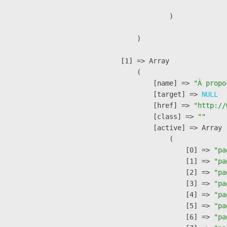
                )

        )

    [1] => Array

        (

            [name] => 
"À propo
            [target] => 
NULL
            [href] => 
"http://
            [class] => 
""
            [active] => Array

                (

                    [0] => 
"pa
                    [1] => 
"pa
                    [2] => 
"pa
                    [3] => 
"pa
                    [4] => 
"pa
                    [5] => 
"pa
                    [6] => 
"pa