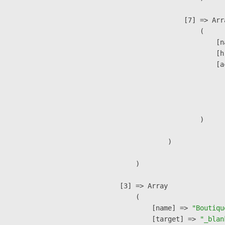
                    [7] => Arra
                        (

                            [n
                            [h
                            [a
                               
                              
                               
                        )

                )

        )

    [3] => Array

        (

            [name] => 
"Boutiqu
            [target] => 
"_blan