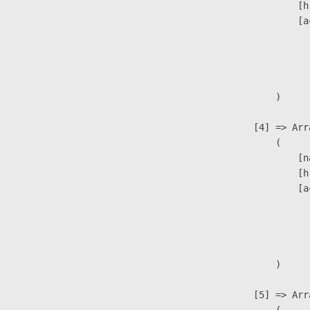
                            [h
                            [a
                               
                              
                               
                        )

                    [4] => Arra
                        (

                            [n
                            [h
                            [a
                               
                              
                               
                        )

                    [5] => Arra
                        (
