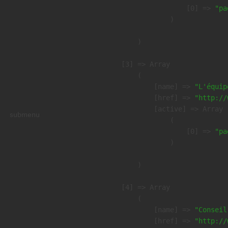
                    [0] => 
"pa
                )

        )

    [3] => Array

        (

            [name] => 
"L'équip
            [href] => 
"http://
            [active] => Array

submenu
                (

                    [0] => 
"pa
                )

        )

    [4] => Array

        (

            [name] => 
"Conseil
            [href] => 
"http://