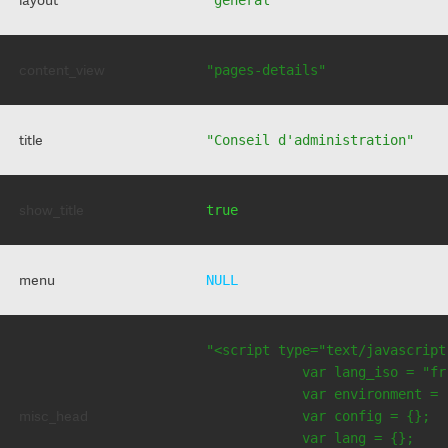
content_view
"pages-details"
title
"Conseil d'administration"
show_title
true
menu
NULL
"<script type="text/javascript
            var lang_iso = "fr"
            var environment = 
misc_head
            var config = {};

            var lang = {};
