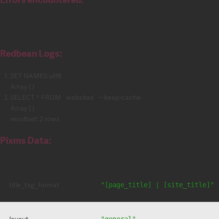
Redbean Logs:
SET NAMES utf8
Array ( )
SELECT * FROM `websites` -- keep-cache
Array ( )
resultset: 2 rows
Pixms Data:
title_tag_format
"[page_title] | [site_title]"
layout
"general"