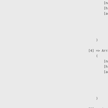
                            [n
                            [h
                            [a
                               
                              
                               
                        )

                    [4] => Arra
                        (

                            [n
                            [h
                            [a
                               
                              
                               
                        )
