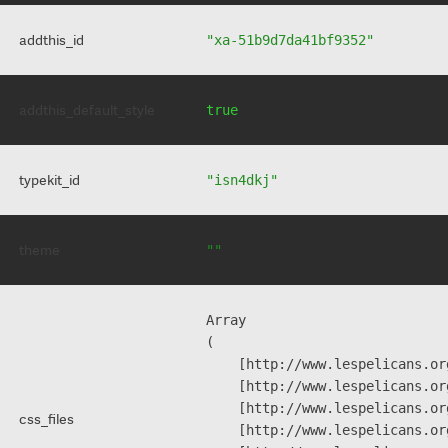
addthis_id
"xa-51b9d7da41bf9352"
addthis_default_style
true
typekit_id
"isn4dkj"
theme
""
Array

(

    [http://www.lespelicans.or
    [http://www.lespelicans.or
    [http://www.lespelicans.or
css_files
    [http://www.lespelicans.or