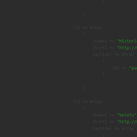
                )

        )

    [1] => Array

        (

            [name] => 
"Histori
            [href] => 
"http://
            [active] => Array

                (

                    [0] => 
"pa
                )

        )

    [2] => Array

        (

            [name] => 
"Volets"
            [href] => 
"http://
            [active] => Array

                (
