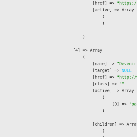
            [href] => 
"https:/
            [active] => Array

                (

                )

        )

    [4] => Array

        (

            [name] => 
"Devenir
            [target] => 
NULL
            [href] => 
"http://
            [class] => 
""
            [active] => Array

                (

                    [0] => 
"pa
                )

            [children] => Array
                (
