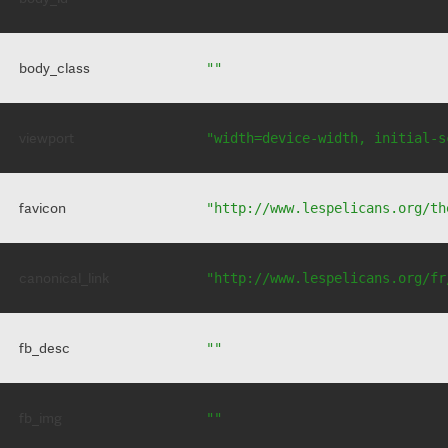
body_class
""
viewport
"width=device-width, initial-s
favicon
"http://www.lespelicans.org/th
canonical_link
"http://www.lespelicans.org/fr
fb_desc
""
fb_img
""