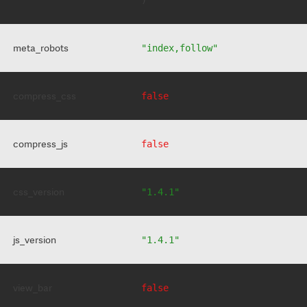
meta_robots
"index,follow"
compress_css
false
compress_js
false
css_version
"1.4.1"
js_version
"1.4.1"
view_bar
false