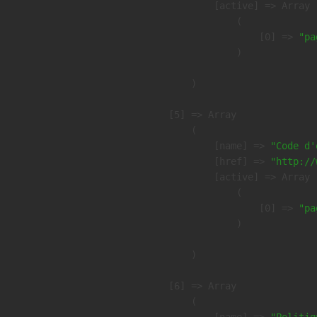
            [active] => Array

                (

                    [0] => 
"pa
                )

        )

    [5] => Array

        (

            [name] => 
"Code d'
            [href] => 
"http://
            [active] => Array

                (

                    [0] => 
"pa
                )

        )

    [6] => Array

        (

            [name] => 
"Politiq