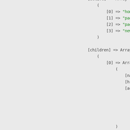
                (

                    [0] => 
"ho
                    [1] => 
"pa
                    [2] => 
"pa
                    [3] => 
"ne
                )

            [children] => Array
                (

                    [0] => Arra
                        (

                            [n
                            [h
                            [a
                               
                              
                              
                               
                        )
