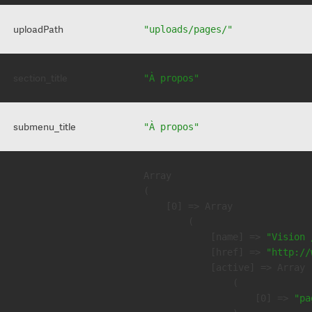
uploadPath
"uploads/pages/"
section_title
"À propos"
submenu_title
"À propos"
Array

(

    [0] => Array

        (

            [name] => 
"Vision 
            [href] => 
"http://
            [active] => Array

                (

                    [0] => 
"pa