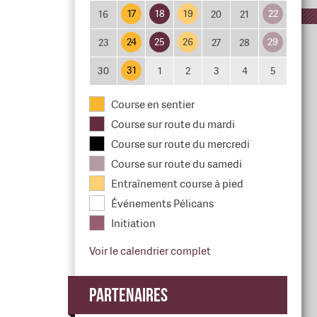
17
18
19
22
16
20
21
24
25
26
29
23
27
28
31
30
1
2
3
4
5
Course en sentier
Course sur route du mardi
Course sur route du mercredi
Course sur route du samedi
Entraînement course à pied
Événements Pélicans
Initiation
Voir le calendrier complet
Partenaires