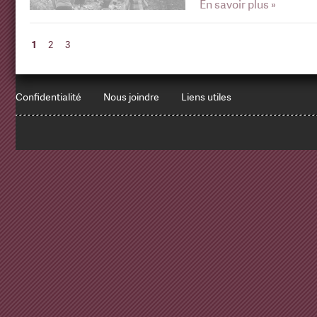
En savoir plus »
1
2
3
Confidentialité
Nous joindre
Liens utiles
1
x
Errors encountered:
Redbean Logs:
SET NAMES utf8