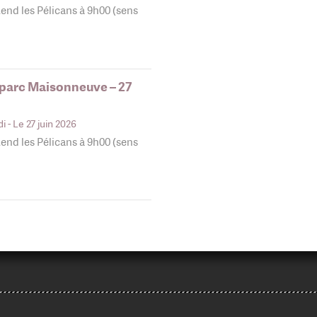
end les Pélicans à 9h00 (sens
 parc Maisonneuve – 27
di
- Le 27 juin 2026
end les Pélicans à 9h00 (sens