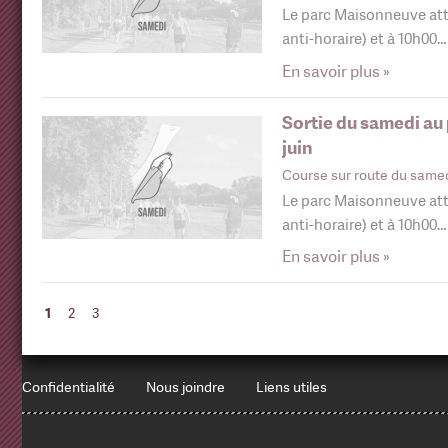
Le parc Maisonneuve att
anti-horaire) et à 10h00…
En savoir plus »
Sortie du samedi au
juin
Course sur route du same
Le parc Maisonneuve att
anti-horaire) et à 10h00…
En savoir plus »
1
2
3
Confidentialité
Nous joindre
Liens utiles