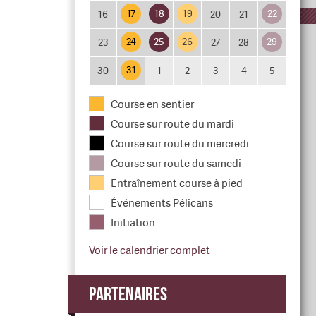
17
18
19
22
16
20
21
24
25
26
29
23
27
28
31
30
1
2
3
4
5
Course en sentier
Course sur route du mardi
Course sur route du mercredi
Course sur route du samedi
Entraînement course à pied
Événements Pélicans
Initiation
Voir le calendrier complet
Partenaires