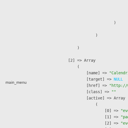
                              
                               
                        )

                )

        )

    [2] => Array

        (

            [name] => 
"Calendr
            [target] => 
NULL
main_menu
            [href] => 
"http://
            [class] => 
""
            [active] => Array

                (

                    [0] => 
"ev
                    [1] => 
"pa
                    [2] => 
"ev