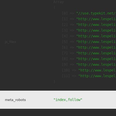
Array

(

    [0] => 
"//use.typekit.net/
    [1] => 
"http://www.lespeli
    [2] => 
"http://www.lespeli
    [3] => 
"http://www.lespeli
    [4] => 
"http://www.lespeli
js_files
    [5] => 
"http://www.lespeli
    [6] => 
"http://www.lespeli
    [7] => 
"http://www.lespeli
    [8] => 
"http://www.lespeli
    [9] => 
"http://www.lespeli
    [10] => 
"http://www.lespel
    [11] => 
"http://www.lespel
meta_robots
"index,follow"