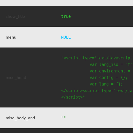
show_title
true
menu
NULL
"<script type="text/javascript
            var lang_iso = "fr"
            var environment = 
misc_head
            var config = {};

            var lang = {};

</script><script type="text/jav
</script>"
misc_body_end
""