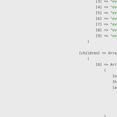
                    [3] => 
"ev
                    [4] => 
"ev
                    [5] => 
"ev
                    [6] => 
"ev
                    [7] => 
"ev
                    [8] => 
"ev
                    [9] => 
"ev
                )

            [children] => Array
                (

                    [0] => Arra
                        (

                            [n
                            [h
                            [a
                               
                              
                               
                        )
