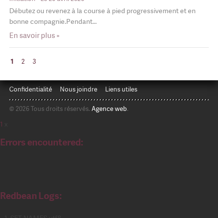
Débutez ou revenez à la course à pied progressivement et en
bonne compagnie.Pendant…
En savoir plus »
1
2
3
Confidentialité
Nous joindre
Liens utiles
© 2026 Tous droits réservés.
Agence web
.
1
x
Errors encountered:
Redbean Logs:
SET NAMES utf8