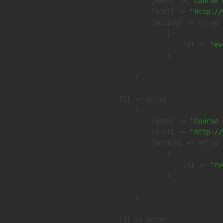
            [name] => 
"Course 
            [href] => 
"http://
            [active] => Array

                (

                    [0] => 
"ev
                )

        )

    [2] => Array

        (

            [name] => 
"Course 
            [href] => 
"http://
            [active] => Array

                (

                    [0] => 
"ev
                )

        )

    [3] => Array
