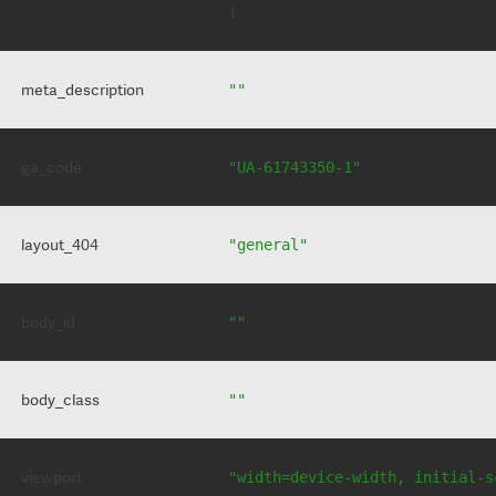
meta_description
""
ga_code
"UA-61743350-1"
layout_404
"general"
body_id
""
body_class
""
viewport
"width=device-width, initial-s