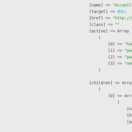
            [name] => 
"Accueil
            [target] => 
NULL
            [href] => 
"http://
            [class] => 
""
            [active] => Array

                (

                    [0] => 
"ho
                    [1] => 
"pa
                    [2] => 
"pa
                    [3] => 
"ne
                )

            [children] => Array
                (

                    [0] => Arra
                        (

                            [n
                            [h
                            [a
                               