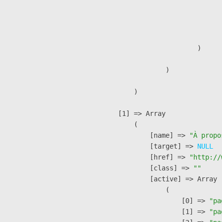
                              
                              
                               
                        )

                )

        )

    [1] => Array

        (

            [name] => 
"À propo
            [target] => 
NULL
            [href] => 
"http://
            [class] => 
""
            [active] => Array

                (

                    [0] => 
"pa
                    [1] => 
"pa