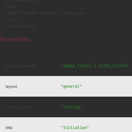
Array ( )
SELECT * FROM `websites` -- keep-cache
Array ( )
resultset: 2 rows
Pixms Data:
title_tag_format
"[page_title] | [site_title]"
layout
"general"
content_view
"listing"
title
"Initiation"