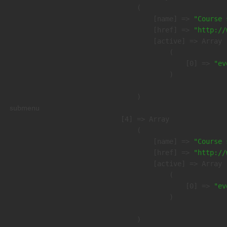
        (

            [name] => 
"Course 
            [href] => 
"http://
            [active] => Array

                (

                    [0] => 
"ev
                )

        )

submenu
    [4] => Array

        (

            [name] => 
"Course 
            [href] => 
"http://
            [active] => Array

                (

                    [0] => 
"ev
                )

        )
