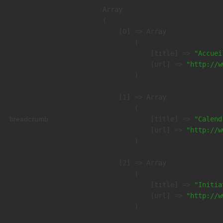
Array

(

    [0] => Array

        (

            [title] => 
"Accuei
            [url] => 
"http://w
        )

    [1] => Array

        (

breadcrumb
            [title] => 
"Calend
            [url] => 
"http://w
        )

    [2] => Array

        (

            [title] => 
"Initia
            [url] => 
"http://w
        )
