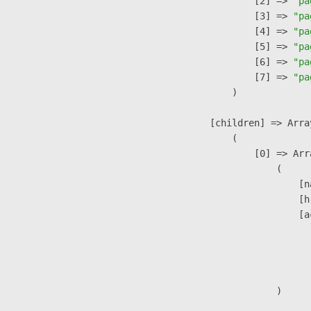
                    [2] => 
"pa
                    [3] => 
"pa
                    [4] => 
"pa
                    [5] => 
"pa
                    [6] => 
"pa
                    [7] => 
"pa
                )

            [children] => Array
                (

                    [0] => Arra
                        (

                            [n
                            [h
                            [a
                               
                              
                               
                        )
