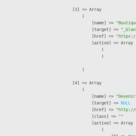
    [3] => Array

        (

            [name] => 
"Boutiqu
            [target] => 
"_blan
            [href] => 
"https:/
            [active] => Array

                (

                )

        )

    [4] => Array

        (

            [name] => 
"Devenir
            [target] => 
NULL
            [href] => 
"http://
            [class] => 
""
            [active] => Array

                (
