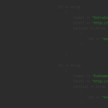
    [5] => Array

        (

            [name] => 
"Entraîn
            [href] => 
"http://
            [active] => Array

                (

                    [0] => 
"ev
                )

        )

    [6] => Array

        (

            [name] => 
"Événeme
            [href] => 
"http://
            [active] => Array

                (

                    [0] => 
"ev
                )
