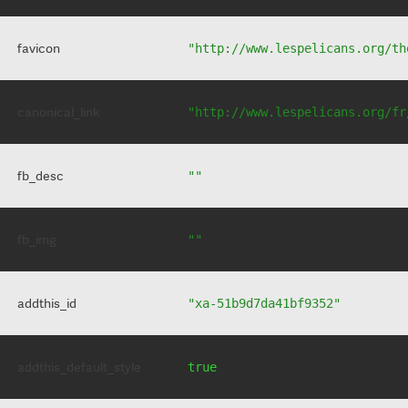
favicon
"http://www.lespelicans.org/th
canonical_link
"http://www.lespelicans.org/fr
fb_desc
""
fb_img
""
addthis_id
"xa-51b9d7da41bf9352"
addthis_default_style
true