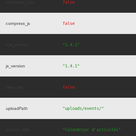
compress_css
false
compress_js
false
css_version
"1.4.1"
js_version
"1.4.1"
view_bar
false
uploadPath
"uploads/events/"
section_title
"Calendrier d'activités"