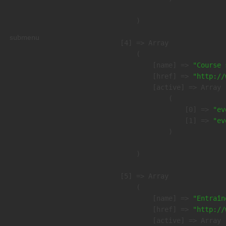
        )

submenu
    [4] => Array

        (

            [name] => 
"Course 
            [href] => 
"http://
            [active] => Array

                (

                    [0] => 
"ev
                    [1] => 
"ev
                )

        )

    [5] => Array

        (

            [name] => 
"Entraîn
            [href] => 
"http://
            [active] => Array
