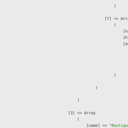
                        )

                    [7] => Arra
                        (

                            [n
                            [h
                            [a
                               
                              
                               
                        )

                )

        )

    [3] => Array

        (

            [name] => 
"Boutiqu