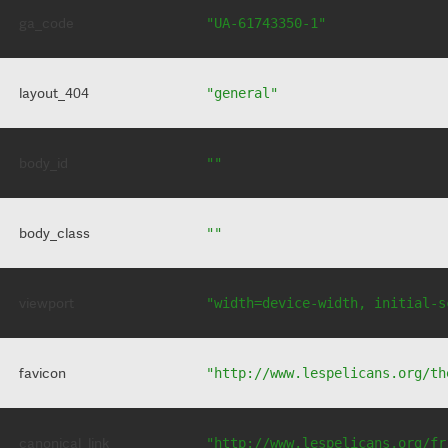
ga_code
"UA-61743350-1"
layout_404
"general"
body_id
""
body_class
""
viewport
"width=device-width, initial-s
favicon
"http://www.lespelicans.org/th
canonical_link
"http://www.lespelicans.org/fr