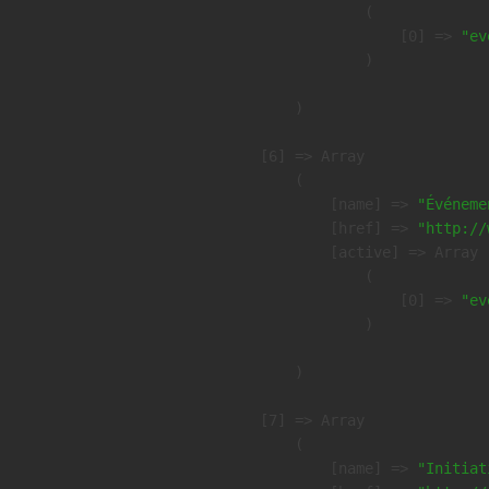
                (

                    [0] => 
"ev
                )

        )

    [6] => Array

        (

            [name] => 
"Événeme
            [href] => 
"http://
            [active] => Array

                (

                    [0] => 
"ev
                )

        )

    [7] => Array

        (

            [name] => 
"Initiat