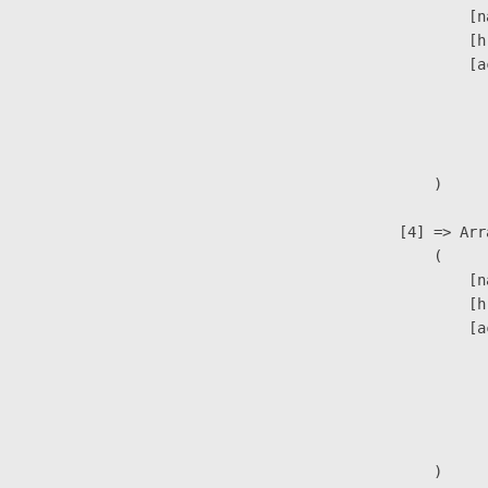
                            [n
                            [h
                            [a
                               
                              
                               
                        )

                    [4] => Arra
                        (

                            [n
                            [h
                            [a
                               
                              
                              
                               
                        )
