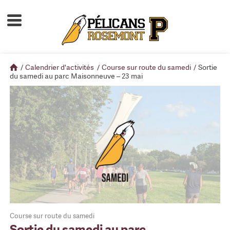
Accueil
À propos
/
Calendrier d'activités
/
Course sur route du samedi
/
Sortie
Calendrier d'activités
du samedi au parc Maisonneuve – 23 mai
Boutique
Devenir membre
Course sur route du samedi
Sortie du samedi au parc