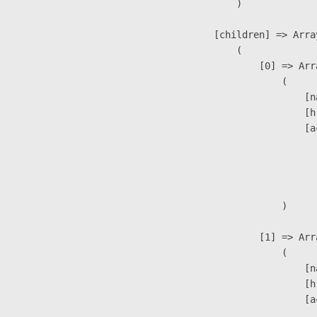
                )

            [children] => Array
                (

                    [0] => Arra
                        (

                            [n
                            [h
                            [a
                               
                              
                               
                        )

                    [1] => Arra
                        (

                            [n
                            [h
                            [a
                               