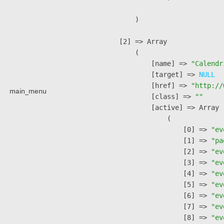
        )

    [2] => Array

        (

            [name] => 
"Calendr
            [target] => 
NULL
            [href] => 
"http://
main_menu
            [class] => 
""
            [active] => Array

                (

                    [0] => 
"ev
                    [1] => 
"pa
                    [2] => 
"ev
                    [3] => 
"ev
                    [4] => 
"ev
                    [5] => 
"ev
                    [6] => 
"ev
                    [7] => 
"ev
                    [8] => 
"ev