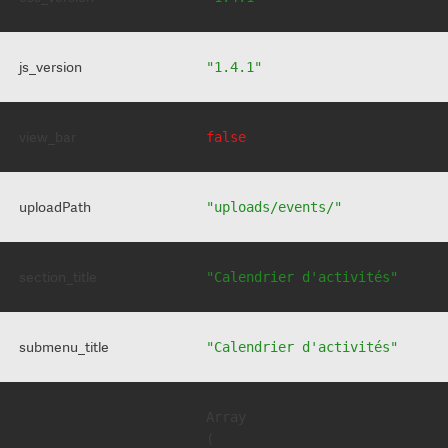
js_version
"1.4.1"
view_bar
false
uploadPath
"uploads/events/"
section_title
"Calendrier d'activités"
submenu_title
"Calendrier d'activités"
Array

(
