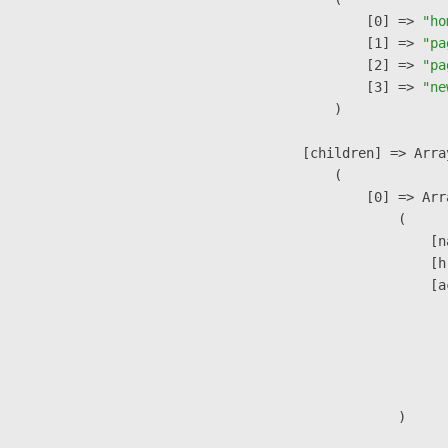
                    [0] => 
"ho
                    [1] => 
"pa
                    [2] => 
"pa
                    [3] => 
"ne
                )

            [children] => Array
                (

                    [0] => Arra
                        (

                            [n
                            [h
                            [a
                               
                              
                              
                               
                        )
