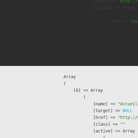
            [href] => 
"http://
            [active] => Array

                (

                    [0] => 
"ev
                )

        )

Array

(

    [0] => Array

        (

            [name] => 
"Accueil
            [target] => 
NULL
            [href] => 
"http://
            [class] => 
""
            [active] => Array

                (
