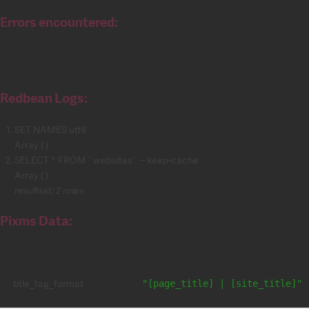
Errors encountered:
Redbean Logs:
SET NAMES utf8
Array ( )
SELECT * FROM `websites` -- keep-cache
Array ( )
resultset: 2 rows
Pixms Data:
title_tag_format
"[page_title] | [site_title]"