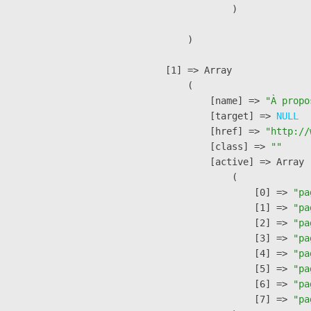
                )

        )

    [1] => Array

        (

            [name] => 
"À propo
            [target] => 
NULL
            [href] => 
"http://
            [class] => 
""
            [active] => Array

                (

                    [0] => 
"pa
                    [1] => 
"pa
                    [2] => 
"pa
                    [3] => 
"pa
                    [4] => 
"pa
                    [5] => 
"pa
                    [6] => 
"pa
                    [7] => 
"pa