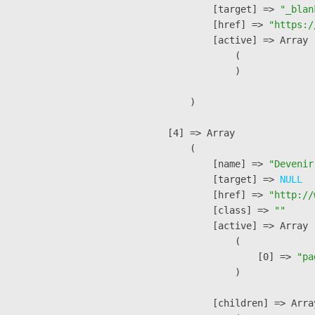
            [target] => 
"_blan
            [href] => 
"https:/
            [active] => Array

                (

                )

        )

    [4] => Array

        (

            [name] => 
"Devenir
            [target] => 
NULL
            [href] => 
"http://
            [class] => 
""
            [active] => Array

                (

                    [0] => 
"pa
                )

            [children] => Array