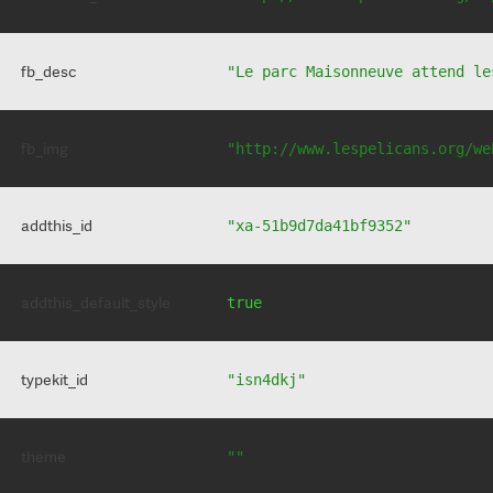
fb_desc
"Le parc Maisonneuve attend le
fb_img
"http://www.lespelicans.org/we
addthis_id
"xa-51b9d7da41bf9352"
addthis_default_style
true
typekit_id
"isn4dkj"
theme
""