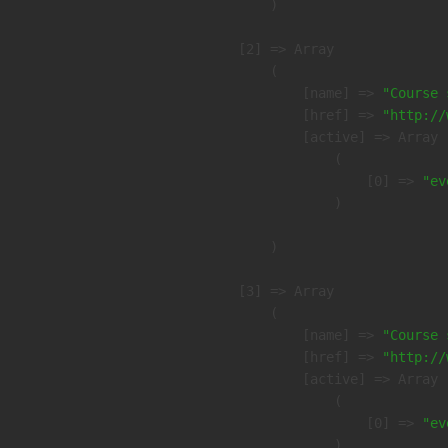
        )

    [2] => Array

        (

            [name] => 
"Course 
            [href] => 
"http://
            [active] => Array

                (

                    [0] => 
"ev
                )

        )

    [3] => Array

        (

            [name] => 
"Course 
            [href] => 
"http://
            [active] => Array

                (

                    [0] => 
"ev
                )
