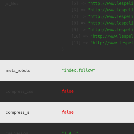
js_files
    [5] => 
"http://www.lespeli
    [6] => 
"http://www.lespeli
    [7] => 
"http://www.lespeli
    [8] => 
"http://www.lespeli
    [9] => 
"http://www.lespeli
    [10] => 
"http://www.lespel
    [11] => 
"http://www.lespel
meta_robots
"index,follow"
compress_css
false
compress_js
false
css_version
"1.4.1"