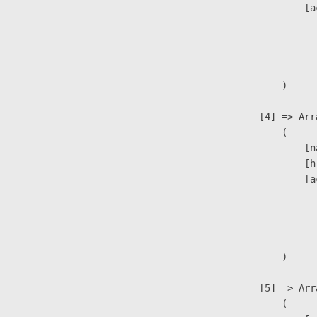
                            [a
                               
                              
                               
                        )

                    [4] => Arra
                        (

                            [n
                            [h
                            [a
                               
                              
                               
                        )

                    [5] => Arra
                        (
