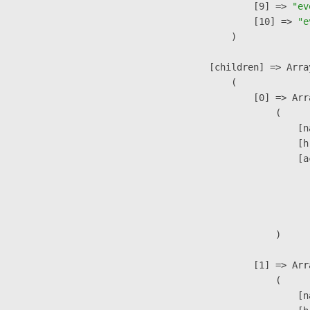
                    [9] => 
"ev
                    [10] => 
"e
                )

            [children] => Array
                (

                    [0] => Arra
                        (

                            [n
                            [h
                            [a
                               
                              
                               
                        )

                    [1] => Arra
                        (

                            [n