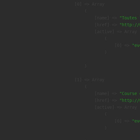
    [0] => Array

        (

            [name] => 
"Toutes 
            [href] => 
"http://
            [active] => Array

                (

                    [0] => 
"ev
                )

        )

    [1] => Array

        (

            [name] => 
"Course 
            [href] => 
"http://
            [active] => Array

                (

                    [0] => 
"ev
                )
