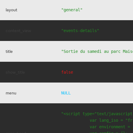
layout
"general"
content_view
"events-details"
title
"Sortie du samedi au parc Mais
show_title
false
menu
NULL
"<script type="text/javascript
            var lang_iso = "fr"
            var environment = 