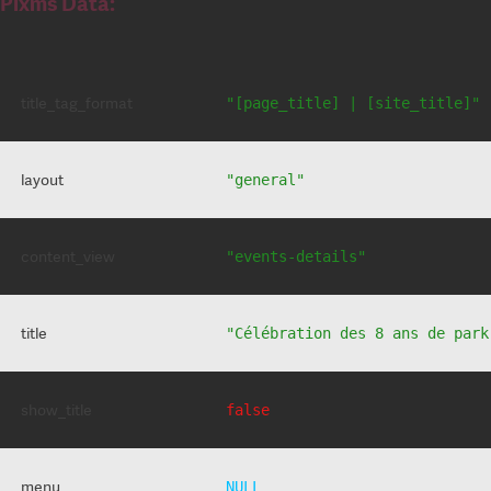
Pixms Data:
title_tag_format
"[page_title] | [site_title]"
layout
"general"
content_view
"events-details"
title
"Célébration des 8 ans de park
show_title
false
menu
NULL