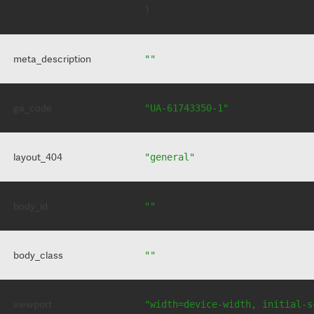
meta_description
""
ga_code
"UA-61743350-1"
layout_404
"general"
body_id
""
body_class
""
viewport
"width=device-width, initial-s