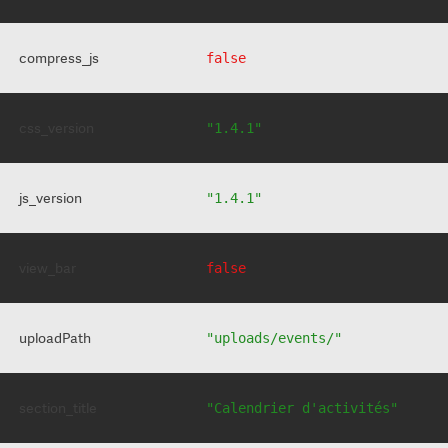
compress_js
false
css_version
"1.4.1"
js_version
"1.4.1"
view_bar
false
uploadPath
"uploads/events/"
section_title
"Calendrier d'activités"