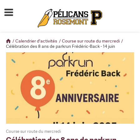
Accueil
À propos
/
Calendrier d'activités
/
Course sur route du mercredi
/
Calendrier d'activités
Célébration des 8 ans de parkrun Frédéric-Back - 14 juin
Boutique
Devenir membre
Course sur route du mercredi
Célébration des 8 ans de parkrun