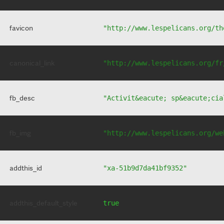
favicon
"http://www.lespelicans.org/th
canonical_link
"http://www.lespelicans.org/fr
fb_desc
"Activit&eacute; sp&eacute;cia
fb_img
"http://www.lespelicans.org/we
addthis_id
"xa-51b9d7da41bf9352"
addthis_default_style
true