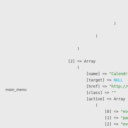
                              
                               
                        )

                )

        )

    [2] => Array

        (

            [name] => 
"Calendr
            [target] => 
NULL
            [href] => 
"http://
main_menu
            [class] => 
""
            [active] => Array

                (

                    [0] => 
"ev
                    [1] => 
"pa
                    [2] => 
"ev