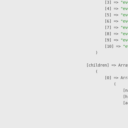
                    [3] => 
"ev
                    [4] => 
"ev
                    [5] => 
"ev
                    [6] => 
"ev
                    [7] => 
"ev
                    [8] => 
"ev
                    [9] => 
"ev
                    [10] => 
"e
                )

            [children] => Array
                (

                    [0] => Arra
                        (

                            [n
                            [h
                            [a
                               
                              
                               