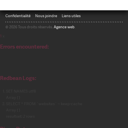
Confidentialité
Nous joindre
Liens utiles
© 2026 Tous droits réservés.
Agence web
.
1
x
Errors encountered:
Redbean Logs:
SET NAMES utf8
Array ( )
SELECT * FROM `websites` -- keep-cache
Array ( )
resultset: 2 rows