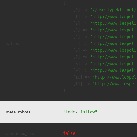
(

    [0] => 
"//use.typekit.net/
    [1] => 
"http://www.lespeli
    [2] => 
"http://www.lespeli
    [3] => 
"http://www.lespeli
    [4] => 
"http://www.lespeli
js_files
    [5] => 
"http://www.lespeli
    [6] => 
"http://www.lespeli
    [7] => 
"http://www.lespeli
    [8] => 
"http://www.lespeli
    [9] => 
"http://www.lespeli
    [10] => 
"http://www.lespel
    [11] => 
"http://www.lespel
meta_robots
"index,follow"
compress_css
false