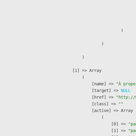
                              
                              
                               
                        )

                )

        )

    [1] => Array

        (

            [name] => 
"À propo
            [target] => 
NULL
            [href] => 
"http://
            [class] => 
""
            [active] => Array

                (

                    [0] => 
"pa
                    [1] => 
"pa