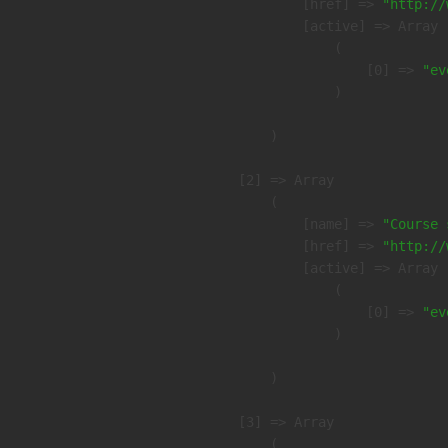
            [href] => 
"http://
            [active] => Array

                (

                    [0] => 
"ev
                )

        )

    [2] => Array

        (

            [name] => 
"Course 
            [href] => 
"http://
            [active] => Array

                (

                    [0] => 
"ev
                )

        )

    [3] => Array

        (
