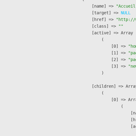
            [name] => 
"Accueil
            [target] => 
NULL
            [href] => 
"http://
            [class] => 
""
            [active] => Array

                (

                    [0] => 
"ho
                    [1] => 
"pa
                    [2] => 
"pa
                    [3] => 
"ne
                )

            [children] => Array
                (

                    [0] => Arra
                        (

                            [n
                            [h
                            [a
                               