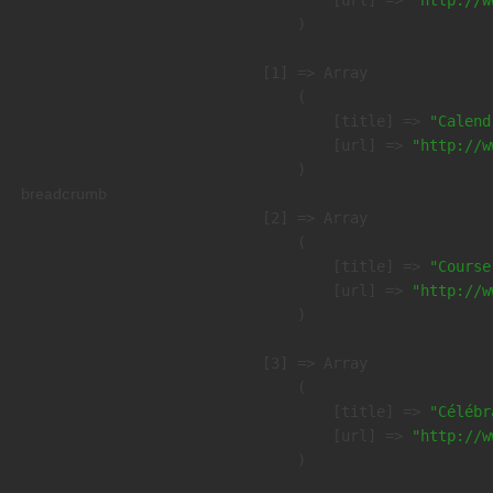
            [url] => 
"http://w
        )

    [1] => Array

        (

            [title] => 
"Calend
            [url] => 
"http://w
        )

breadcrumb
    [2] => Array

        (

            [title] => 
"Course
            [url] => 
"http://w
        )

    [3] => Array

        (

            [title] => 
"Célébr
            [url] => 
"http://w
        )
