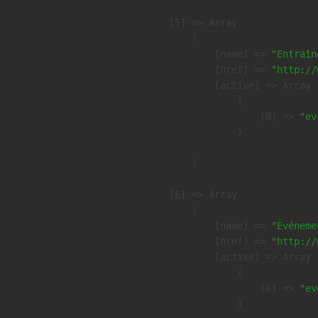
    [5] => Array

        (

            [name] => 
"Entraîn
            [href] => 
"http://
            [active] => Array

                (

                    [0] => 
"ev
                )

        )

    [6] => Array

        (

            [name] => 
"Événeme
            [href] => 
"http://
            [active] => Array

                (

                    [0] => 
"ev
                )
