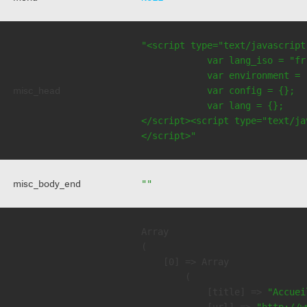
"<script type="text/javascript
            var lang_iso = "fr"
            var environment = 
misc_head
            var config = {};

            var lang = {};

</script><script type="text/jav
</script>"
misc_body_end
""
Array

(

    [0] => Array

        (

            [title] => 
"Accuei