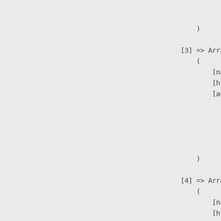
                               
                        )

                    [3] => Arra
                        (

                            [n
                            [h
                            [a
                               
                              
                              
                               
                        )

                    [4] => Arra
                        (

                            [n
                            [h