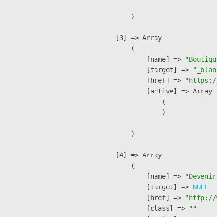
        )

    [3] => Array

        (

            [name] => 
"Boutiqu
            [target] => 
"_blan
            [href] => 
"https:/
            [active] => Array

                (

                )

        )

    [4] => Array

        (

            [name] => 
"Devenir
            [target] => 
NULL
            [href] => 
"http://
            [class] => 
""