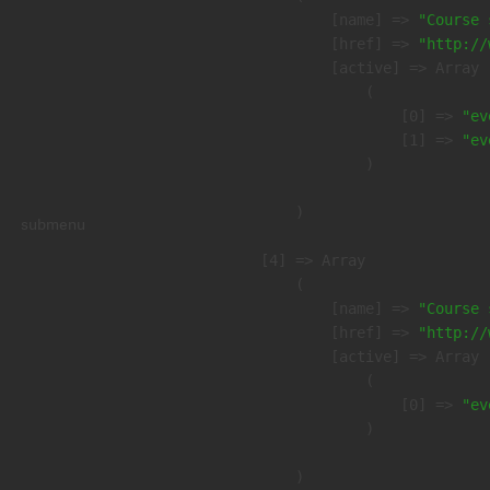
            [name] => 
"Course 
            [href] => 
"http://
            [active] => Array

                (

                    [0] => 
"ev
                    [1] => 
"ev
                )

        )

submenu
    [4] => Array

        (

            [name] => 
"Course 
            [href] => 
"http://
            [active] => Array

                (

                    [0] => 
"ev
                )

        )
