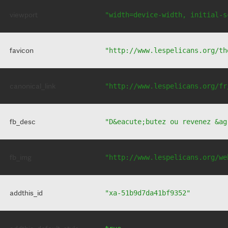
viewport
"width=device-width, initial-s
favicon
"http://www.lespelicans.org/th
canonical_link
"http://www.lespelicans.org/fr
fb_desc
"D&eacute;butez ou revenez &ag
fb_img
"http://www.lespelicans.org/we
addthis_id
"xa-51b9d7da41bf9352"