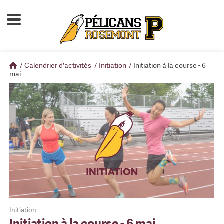
Accueil
À propos
/
Calendrier d'activités
/
Initiation
/
Initiation à la course - 6
Calendrier d'activités
mai
Boutique
Devenir membre
Initiation
Initiation à la course - 6 mai