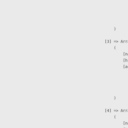
                               
                              
                               
                        )

                    [3] => Arra
                        (

                            [n
                            [h
                            [a
                               
                              
                               
                        )

                    [4] => Arra
                        (

                            [n