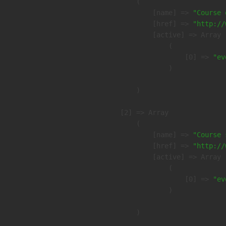
        (

            [name] => 
"Course 
            [href] => 
"http://
            [active] => Array

                (

                    [0] => 
"ev
                )

        )

    [2] => Array

        (

            [name] => 
"Course 
            [href] => 
"http://
            [active] => Array

                (

                    [0] => 
"ev
                )

        )
