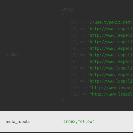
Array

(

    [0] => 
"//use.typekit.net/
    [1] => 
"http://www.lespeli
    [2] => 
"http://www.lespeli
    [3] => 
"http://www.lespeli
    [4] => 
"http://www.lespeli
js_files
    [5] => 
"http://www.lespeli
    [6] => 
"http://www.lespeli
    [7] => 
"http://www.lespeli
    [8] => 
"http://www.lespeli
    [9] => 
"http://www.lespeli
    [10] => 
"http://www.lespel
    [11] => 
"http://www.lespel
meta_robots
"index,follow"