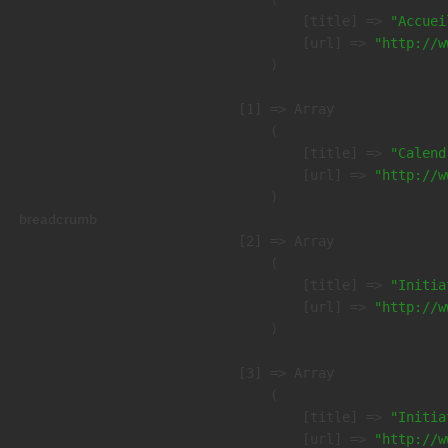
            [title] => 
"Accuei
            [url] => 
"http://w
        )

    [1] => Array

        (

            [title] => 
"Calend
            [url] => 
"http://w
        )

breadcrumb
    [2] => Array

        (

            [title] => 
"Initia
            [url] => 
"http://w
        )

    [3] => Array

        (

            [title] => 
"Initia
            [url] => 
"http://w