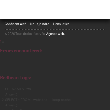
Confidentialité
Nous joindre
Liens utiles
© 2026 Tous droits réservés.
Agence web
.
1
x
Errors encountered:
Redbean Logs:
SET NAMES utf8
Array ( )
SELECT * FROM `websites` -- keep-cache
Array ( )