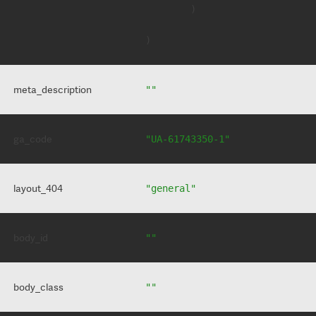
        )

meta_description
""
ga_code
"UA-61743350-1"
layout_404
"general"
body_id
""
body_class
""