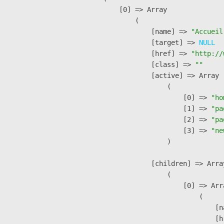
    [0] => Array

        (

            [name] => 
"Accueil
            [target] => 
NULL
            [href] => 
"http://
            [class] => 
""
            [active] => Array

                (

                    [0] => 
"ho
                    [1] => 
"pa
                    [2] => 
"pa
                    [3] => 
"ne
                )

            [children] => Array
                (

                    [0] => Arra
                        (

                            [n
                            [h