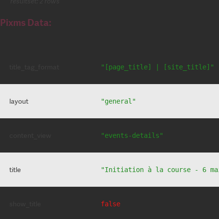
resultset: 2 rows
Pixms Data:
title_tag_format
"[page_title] | [site_title]"
layout
"general"
content_view
"events-details"
title
"Initiation à la course - 6 ma
show_title
false