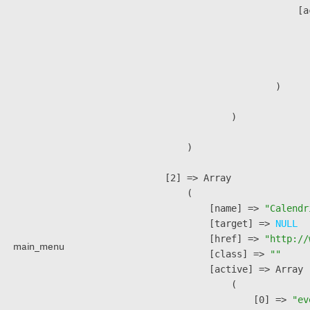
                            [a
                               
                              
                               
                        )

                )

        )

    [2] => Array

        (

            [name] => 
"Calendr
            [target] => 
NULL
            [href] => 
"http://
main_menu
            [class] => 
""
            [active] => Array

                (

                    [0] => 
"ev