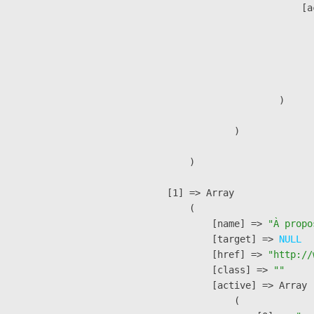
                            [a
                               
                              
                              
                               
                        )

                )

        )

    [1] => Array

        (

            [name] => 
"À propo
            [target] => 
NULL
            [href] => 
"http://
            [class] => 
""
            [active] => Array

                (
