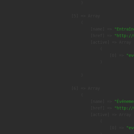
        )

    [5] => Array

        (

            [name] => 
"Entraîn
            [href] => 
"http://
            [active] => Array

                (

                    [0] => 
"ev
                )

        )

    [6] => Array

        (

            [name] => 
"Événeme
            [href] => 
"http://
            [active] => Array

                (

                    [0] => 
"ev