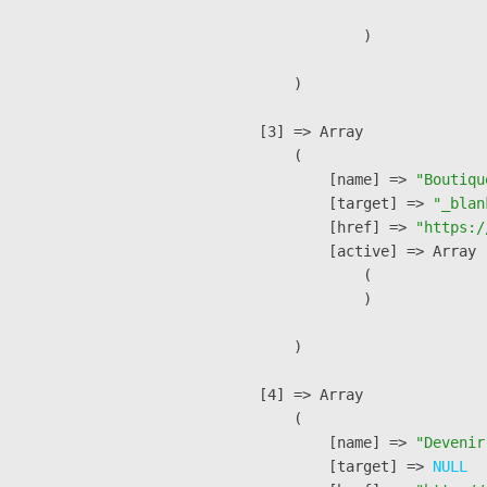
                )

        )

    [3] => Array

        (

            [name] => 
"Boutiqu
            [target] => 
"_blan
            [href] => 
"https:/
            [active] => Array

                (

                )

        )

    [4] => Array

        (

            [name] => 
"Devenir
            [target] => 
NULL