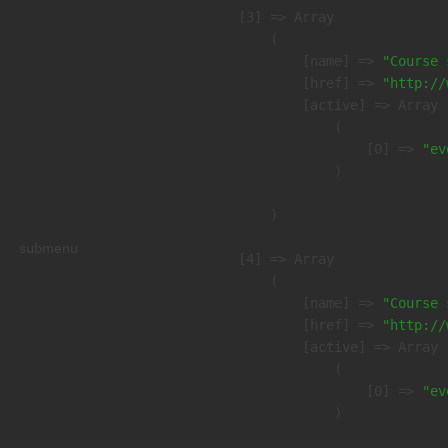
    [3] => Array

        (

            [name] => 
"Course 
            [href] => 
"http://
            [active] => Array

                (

                    [0] => 
"ev
                )

        )

submenu
    [4] => Array

        (

            [name] => 
"Course 
            [href] => 
"http://
            [active] => Array

                (

                    [0] => 
"ev
                )
