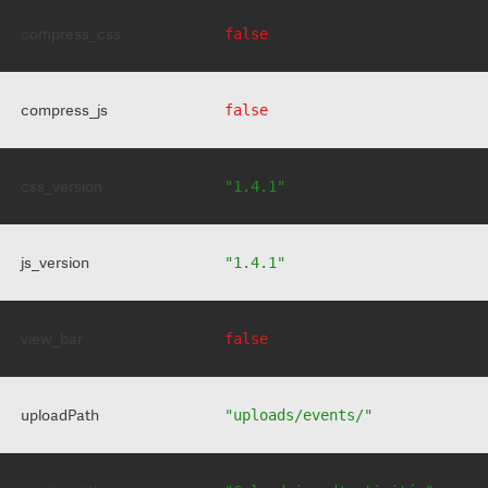
compress_css
false
compress_js
false
css_version
"1.4.1"
js_version
"1.4.1"
view_bar
false
uploadPath
"uploads/events/"