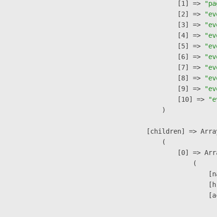
                    [1] => 
"pa
                    [2] => 
"ev
                    [3] => 
"ev
                    [4] => 
"ev
                    [5] => 
"ev
                    [6] => 
"ev
                    [7] => 
"ev
                    [8] => 
"ev
                    [9] => 
"ev
                    [10] => 
"e
                )

            [children] => Array
                (

                    [0] => Arra
                        (

                            [n
                            [h
                            [a
                               
                              