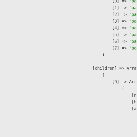
                    [0] => 
"pa
                    [1] => 
"pa
                    [2] => 
"pa
                    [3] => 
"pa
                    [4] => 
"pa
                    [5] => 
"pa
                    [6] => 
"pa
                    [7] => 
"pa
                )

            [children] => Array
                (

                    [0] => Arra
                        (

                            [n
                            [h
                            [a
                               
                              
                               