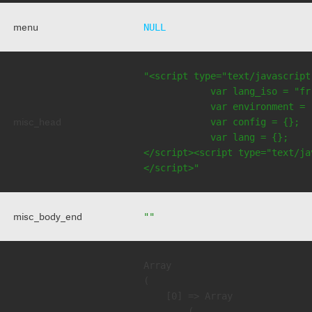
menu
NULL
"<script type="text/javascript
            var lang_iso = "fr"
            var environment = 
misc_head
            var config = {};

            var lang = {};

</script><script type="text/jav
</script>"
misc_body_end
""
Array

(

    [0] => Array

        (
