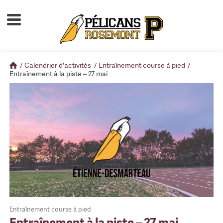
Accueil
À propos
/
Calendrier d'activités
/
Entraînement course à pied
/
Calendrier d'activités
Entraînement à la piste – 27 mai
Boutique
Devenir membre
Entraînement course à pied
Entraînement à la piste – 27 mai