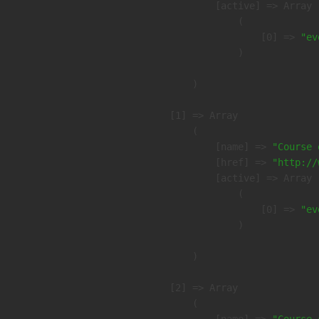
            [active] => Array

                (

                    [0] => 
"ev
                )

        )

    [1] => Array

        (

            [name] => 
"Course 
            [href] => 
"http://
            [active] => Array

                (

                    [0] => 
"ev
                )

        )

    [2] => Array

        (

            [name] => 
"Course 