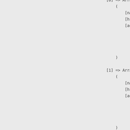
                        (

                            [n
                            [h
                            [a
                               
                              
                               
                        )

                    [1] => Arra
                        (

                            [n
                            [h
                            [a
                               
                              
                               
                        )
