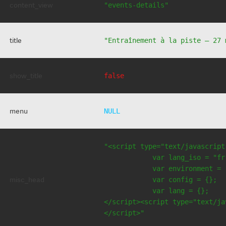
content_view
"events-details"
title
"Entraînement à la piste – 27 
show_title
false
menu
NULL
"<script type="text/javascript
            var lang_iso = "fr"
            var environment = 
misc_head
            var config = {};

            var lang = {};

</script><script type="text/jav
</script>"