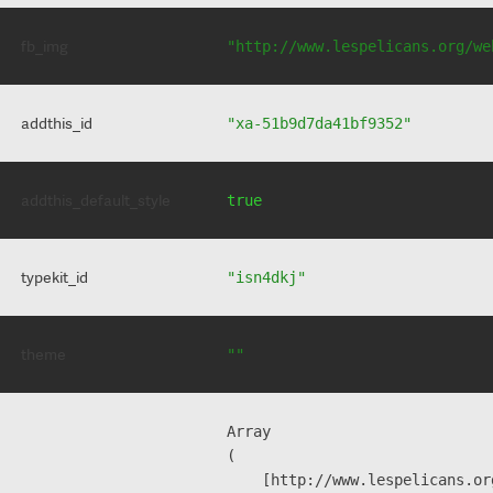
fb_img
"http://www.lespelicans.org/we
addthis_id
"xa-51b9d7da41bf9352"
addthis_default_style
true
typekit_id
"isn4dkj"
theme
""
Array

(

    [http://www.lespelicans.or