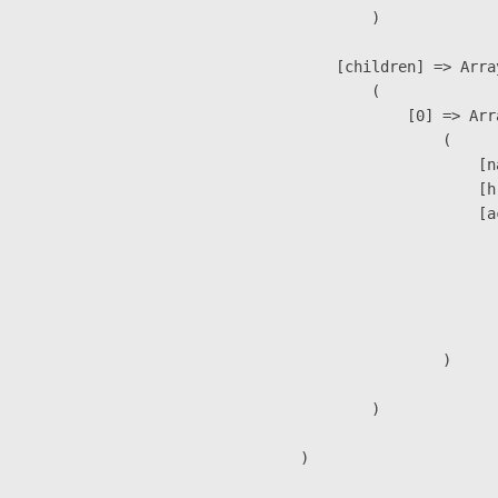
                )

            [children] => Array
                (

                    [0] => Arra
                        (

                            [n
                            [h
                            [a
                               
                              
                              
                               
                        )

                )

        )
