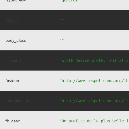
body_id
""
body_class
""
viewport
"width=device-width, initial-s
favicon
"http://www.lespelicans.org/th
canonical_link
"http://www.lespelicans.org/fr
fb_desc
"On profite de la plus belle i