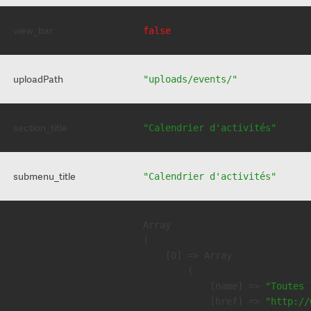
view_bar
false
uploadPath
"uploads/events/"
section_title
"Calendrier d'activités"
submenu_title
"Calendrier d'activités"
Array

(

    [0] => Array

        (

            [name] => 
"Toutes 
            [href] => 
"http://