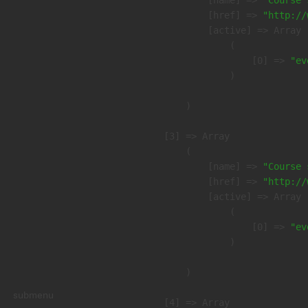
            [href] => 
"http://
            [active] => Array

                (

                    [0] => 
"ev
                )

        )

    [3] => Array

        (

            [name] => 
"Course 
            [href] => 
"http://
            [active] => Array

                (

                    [0] => 
"ev
                )

        )

submenu
    [4] => Array
