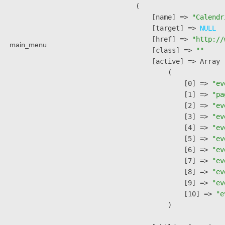
        (

            [name] => 
"Calendr
            [target] => 
NULL
            [href] => 
"http://
main_menu
            [class] => 
""
            [active] => Array

                (

                    [0] => 
"ev
                    [1] => 
"pa
                    [2] => 
"ev
                    [3] => 
"ev
                    [4] => 
"ev
                    [5] => 
"ev
                    [6] => 
"ev
                    [7] => 
"ev
                    [8] => 
"ev
                    [9] => 
"ev
                    [10] => 
"e
                )
