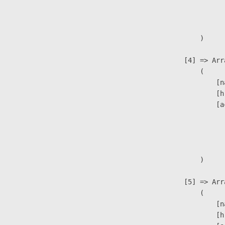
                              
                               
                        )

                    [4] => Arra
                        (

                            [n
                            [h
                            [a
                               
                              
                               
                        )

                    [5] => Arra
                        (

                            [n
                            [h