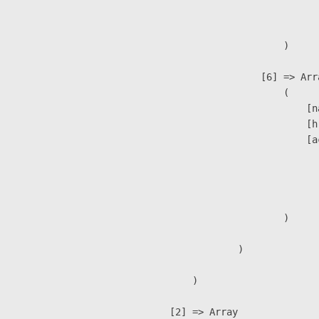
                               
                        )

                    [6] => Arra
                        (

                            [n
                            [h
                            [a
                               
                              
                               
                        )

                )

        )

    [2] => Array
