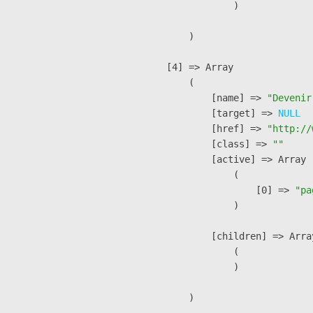
                )

        )

    [4] => Array

        (

            [name] => 
"Devenir
            [target] => 
NULL
            [href] => 
"http://
            [class] => 
""
            [active] => Array

                (

                    [0] => 
"pa
                )

            [children] => Array
                (

                )

        )
