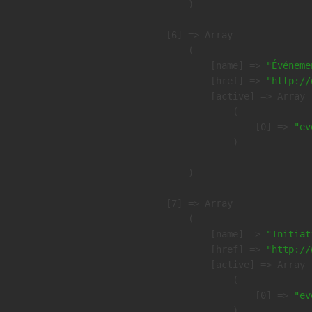
        )

    [6] => Array

        (

            [name] => 
"Événeme
            [href] => 
"http://
            [active] => Array

                (

                    [0] => 
"ev
                )

        )

    [7] => Array

        (

            [name] => 
"Initiat
            [href] => 
"http://
            [active] => Array

                (

                    [0] => 
"ev
                )
