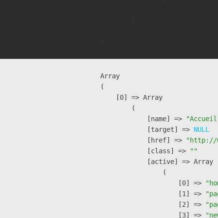
        )

Array

(

    [0] => Array

        (

            [name] => 
"Accueil
            [target] => 
NULL
            [href] => 
"http://
            [class] => 
""
            [active] => Array

                (

                    [0] => 
"ho
                    [1] => 
"pa
                    [2] => 
"pa
                    [3] => 
"ne