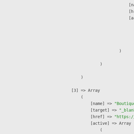
                            [n
                            [h
                            [a
                               
                              
                               
                        )

                )

        )

    [3] => Array

        (

            [name] => 
"Boutiqu
            [target] => 
"_blan
            [href] => 
"https:/
            [active] => Array

                (
