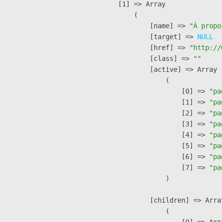
    [1] => Array

        (

            [name] => 
"À propo
            [target] => 
NULL
            [href] => 
"http://
            [class] => 
""
            [active] => Array

                (

                    [0] => 
"pa
                    [1] => 
"pa
                    [2] => 
"pa
                    [3] => 
"pa
                    [4] => 
"pa
                    [5] => 
"pa
                    [6] => 
"pa
                    [7] => 
"pa
                )

            [children] => Array
                (

                    [0] => Arra