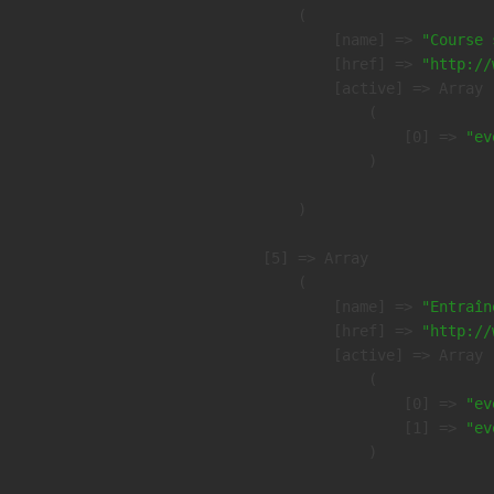
        (

            [name] => 
"Course 
            [href] => 
"http://
            [active] => Array

                (

                    [0] => 
"ev
                )

        )

    [5] => Array

        (

            [name] => 
"Entraîn
            [href] => 
"http://
            [active] => Array

                (

                    [0] => 
"ev
                    [1] => 
"ev
                )
