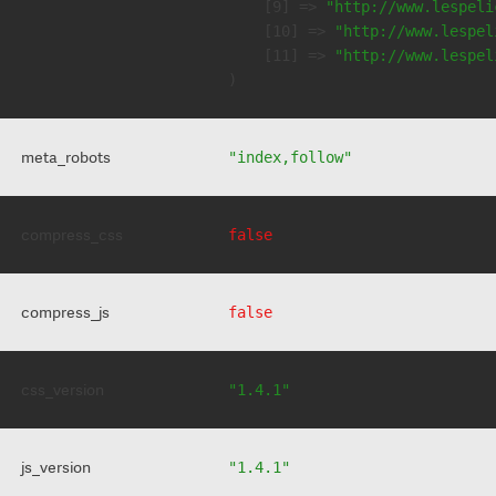
    [9] => 
"http://www.lespeli
    [10] => 
"http://www.lespel
    [11] => 
"http://www.lespel
meta_robots
"index,follow"
compress_css
false
compress_js
false
css_version
"1.4.1"
js_version
"1.4.1"