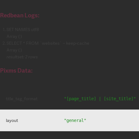
Redbean Logs:
SET NAMES utf8
Array ( )
SELECT * FROM `websites` -- keep-cache
Array ( )
resultset: 2 rows
Pixms Data:
title_tag_format
"[page_title] | [site_title]"
layout
"general"