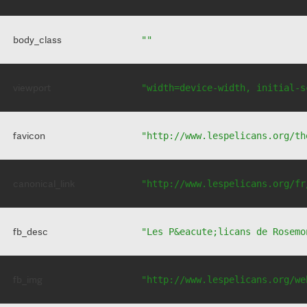
body_class
""
viewport
"width=device-width, initial-s
favicon
"http://www.lespelicans.org/th
canonical_link
"http://www.lespelicans.org/fr
fb_desc
"Les P&eacute;licans de Rosemo
fb_img
"http://www.lespelicans.org/we