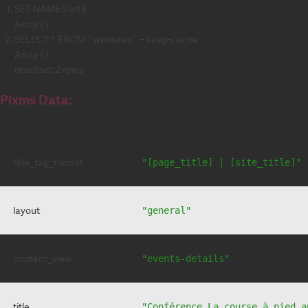
SET NAMES utf8
Array ( )
SELECT * FROM `websites` -- keep-cache
Array ( )
resultset: 2 rows
Pixms Data:
title_tag_format
"[page_title] | [site_title]"
layout
"general"
content_view
"events-details"
title
"Conférence La course à pied a