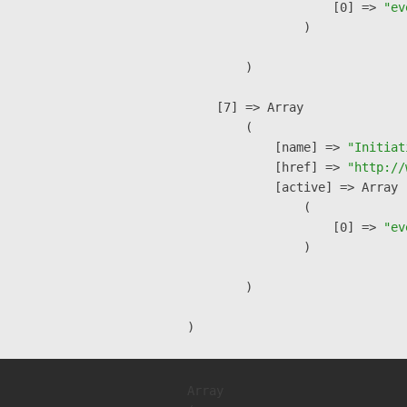
                    [0] => 
"ev
                )

        )

    [7] => Array

        (

            [name] => 
"Initiat
            [href] => 
"http://
            [active] => Array

                (

                    [0] => 
"ev
                )

        )

Array
