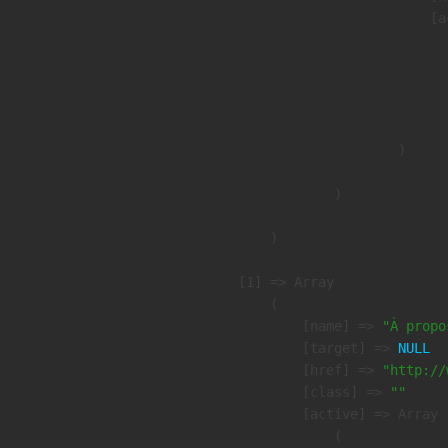
                            [a
                               
                              
                              
                               
                        )

                )

        )

    [1] => Array

        (

            [name] => 
"À propo
            [target] => 
NULL
            [href] => 
"http://
            [class] => 
""
            [active] => Array

                (
