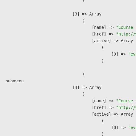
        )

    [3] => Array

        (

            [name] => 
"Course 
            [href] => 
"http://
            [active] => Array

                (

                    [0] => 
"ev
                )

        )

submenu
    [4] => Array

        (

            [name] => 
"Course 
            [href] => 
"http://
            [active] => Array

                (

                    [0] => 
"ev
                )
