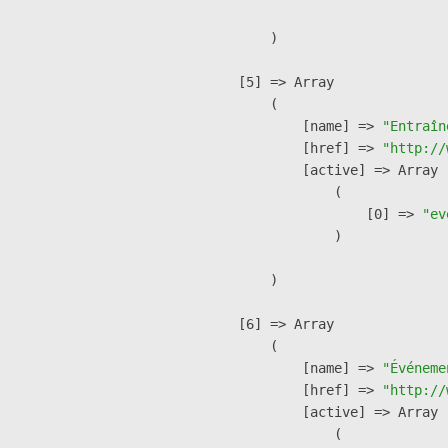
        )

    [5] => Array

        (

            [name] => 
"Entraîn
            [href] => 
"http://
            [active] => Array

                (

                    [0] => 
"ev
                )

        )

    [6] => Array

        (

            [name] => 
"Événeme
            [href] => 
"http://
            [active] => Array

                (
