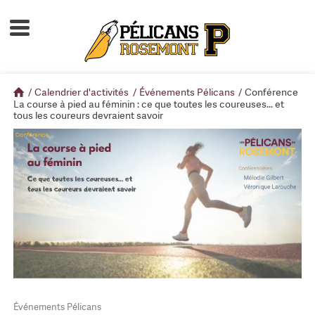
Accueil
À propos
/
Calendrier d'activités
/
Événements Pélicans
/
Conférence
Calendrier d'activités
La course à pied au féminin : ce que toutes les coureuses... et
tous les coureurs devraient savoir
Boutique
Devenir membre
Événements Pélicans