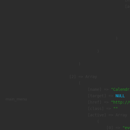
                            [a
                               
                              
                               
                        )

                )

        )

    [2] => Array

        (

            [name] => 
"Calendr
            [target] => 
NULL
main_menu
            [href] => 
"http://
            [class] => 
""
            [active] => Array

                (

                    [0] => 
"ev