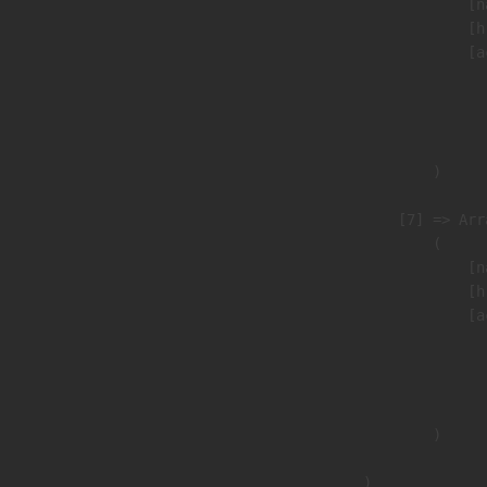
                            [n
                            [h
                            [a
                               
                              
                               
                        )

                    [7] => Arra
                        (

                            [n
                            [h
                            [a
                               
                              
                               
                        )

                )
