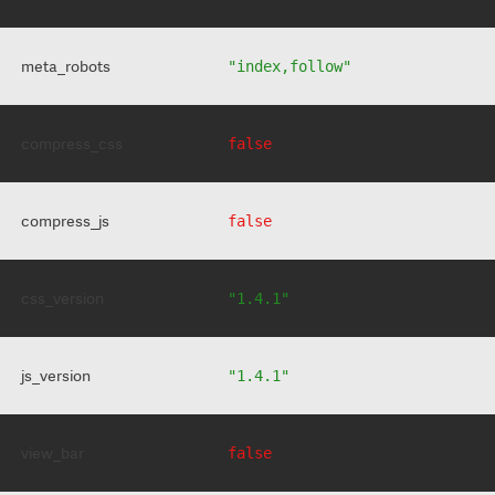
meta_robots
"index,follow"
compress_css
false
compress_js
false
css_version
"1.4.1"
js_version
"1.4.1"
view_bar
false