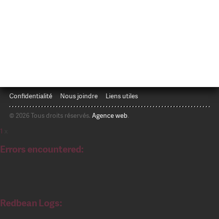
Confidentialité
Nous joindre
Liens utiles
© 2026 Tous droits réservés.
Agence web
.
1
x
Errors encountered:
Redbean Logs: