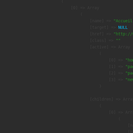
(

    [0] => Array

        (

            [name] => 
"Accueil
            [target] => 
NULL
            [href] => 
"http://
            [class] => 
""
            [active] => Array

                (

                    [0] => 
"ho
                    [1] => 
"pa
                    [2] => 
"pa
                    [3] => 
"ne
                )

            [children] => Array
                (

                    [0] => Arra
                        (

                            [n
                            [h