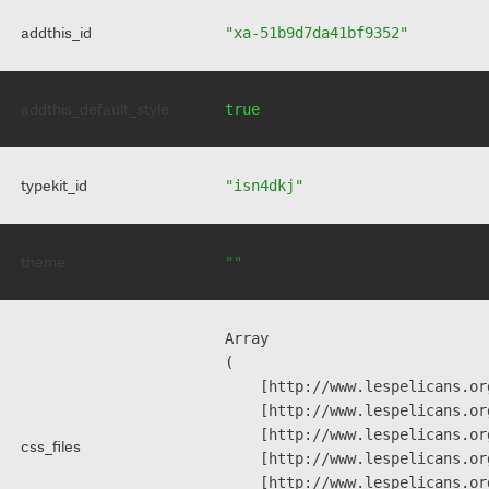
addthis_id
"xa-51b9d7da41bf9352"
addthis_default_style
true
typekit_id
"isn4dkj"
theme
""
Array

(

    [http://www.lespelicans.or
    [http://www.lespelicans.or
    [http://www.lespelicans.or
css_files
    [http://www.lespelicans.or
    [http://www.lespelicans.or