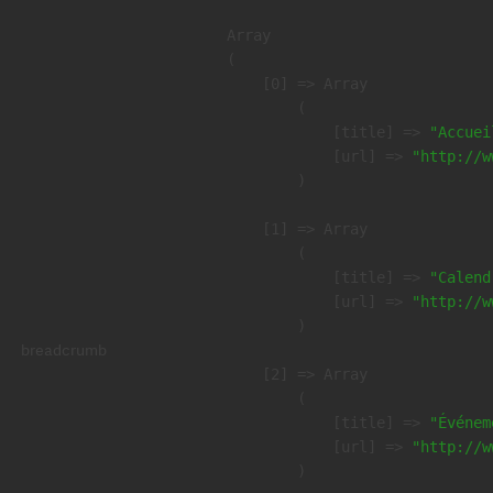
Array

(

    [0] => Array

        (

            [title] => 
"Accuei
            [url] => 
"http://w
        )

    [1] => Array

        (

            [title] => 
"Calend
            [url] => 
"http://w
        )

breadcrumb
    [2] => Array

        (

            [title] => 
"Événem
            [url] => 
"http://w
        )
