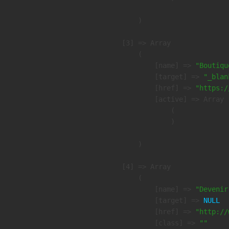
        )

    [3] => Array

        (

            [name] => 
"Boutiqu
            [target] => 
"_blan
            [href] => 
"https:/
            [active] => Array

                (

                )

        )

    [4] => Array

        (

            [name] => 
"Devenir
            [target] => 
NULL
            [href] => 
"http://
            [class] => 
""