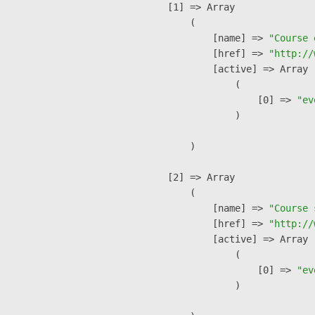
    [1] => Array

        (

            [name] => 
"Course 
            [href] => 
"http://
            [active] => Array

                (

                    [0] => 
"ev
                )

        )

    [2] => Array

        (

            [name] => 
"Course 
            [href] => 
"http://
            [active] => Array

                (

                    [0] => 
"ev
                )
