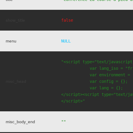
show_title
false
menu
NULL
"<script type="text/javascript
            var lang_iso = "fr"
            var environment = 
misc_head
            var config = {};

            var lang = {};

</script><script type="text/jav
</script>"
misc_body_end
""