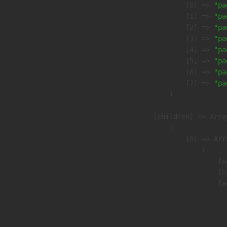
                    [0] => 
"pa
                    [1] => 
"pa
                    [2] => 
"pa
                    [3] => 
"pa
                    [4] => 
"pa
                    [5] => 
"pa
                    [6] => 
"pa
                    [7] => 
"pa
                )

            [children] => Array
                (

                    [0] => Arra
                        (

                            [n
                            [h
                            [a
                               
                              
                               