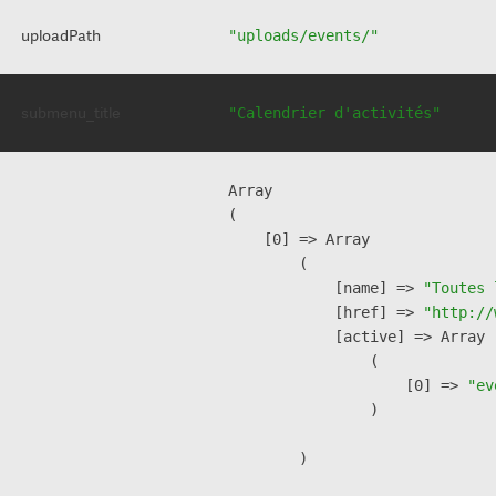
uploadPath
"uploads/events/"
submenu_title
"Calendrier d'activités"
Array

(

    [0] => Array

        (

            [name] => 
"Toutes 
            [href] => 
"http://
            [active] => Array

                (

                    [0] => 
"ev
                )

        )
