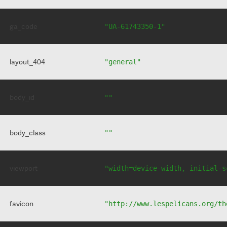
ga_code
"UA-61743350-1"
layout_404
"general"
body_id
""
body_class
""
viewport
"width=device-width, initial-s
favicon
"http://www.lespelicans.org/th