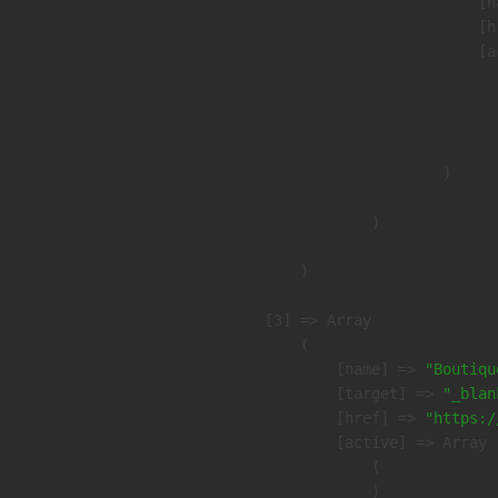
                            [n
                            [h
                            [a
                               
                              
                               
                        )

                )

        )

    [3] => Array

        (

            [name] => 
"Boutiqu
            [target] => 
"_blan
            [href] => 
"https:/
            [active] => Array

                (

                )
