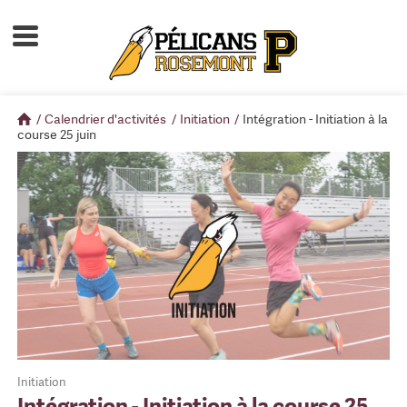
Accueil
À propos
/
Calendrier d'activités
/
Initiation
/
Intégration - Initiation à la
Calendrier d'activités
course 25 juin
Boutique
Devenir membre
Initiation
Intégration - Initiation à la course 25