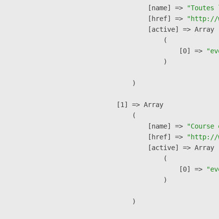
            [name] => 
"Toutes 
            [href] => 
"http://
            [active] => Array

                (

                    [0] => 
"ev
                )

        )

    [1] => Array

        (

            [name] => 
"Course 
            [href] => 
"http://
            [active] => Array

                (

                    [0] => 
"ev
                )

        )
