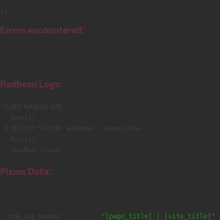
1
x
Errors encountered:
Redbean Logs:
SET NAMES utf8
Array ( )
SELECT * FROM `websites` -- keep-cache
Array ( )
resultset: 2 rows
Pixms Data:
title_tag_format
"[page_title] | [site_title]"