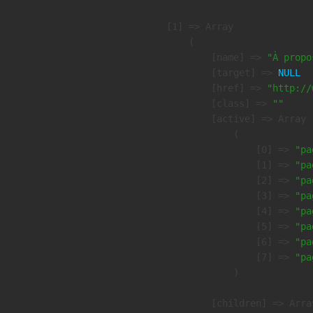
    [1] => Array

        (

            [name] => 
"À propo
            [target] => 
NULL
            [href] => 
"http://
            [class] => 
""
            [active] => Array

                (

                    [0] => 
"pa
                    [1] => 
"pa
                    [2] => 
"pa
                    [3] => 
"pa
                    [4] => 
"pa
                    [5] => 
"pa
                    [6] => 
"pa
                    [7] => 
"pa
                )

            [children] => Array