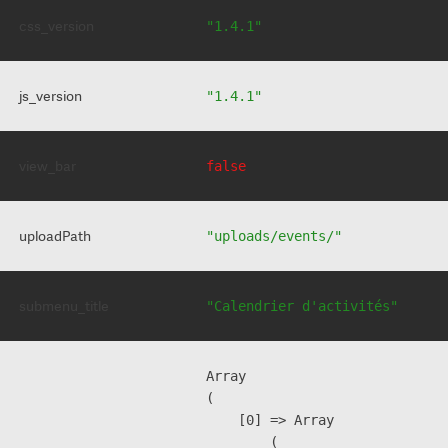
css_version
"1.4.1"
js_version
"1.4.1"
view_bar
false
uploadPath
"uploads/events/"
submenu_title
"Calendrier d'activités"
Array

(

    [0] => Array

        (
