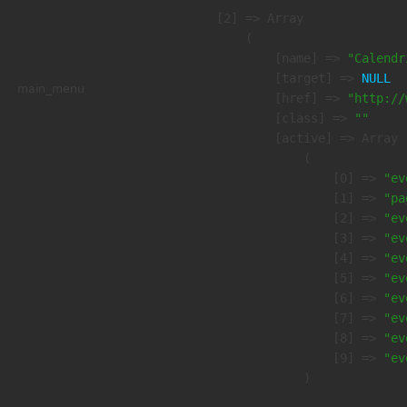
    [2] => Array

        (

            [name] => 
"Calendr
            [target] => 
NULL
main_menu
            [href] => 
"http://
            [class] => 
""
            [active] => Array

                (

                    [0] => 
"ev
                    [1] => 
"pa
                    [2] => 
"ev
                    [3] => 
"ev
                    [4] => 
"ev
                    [5] => 
"ev
                    [6] => 
"ev
                    [7] => 
"ev
                    [8] => 
"ev
                    [9] => 
"ev
                )
