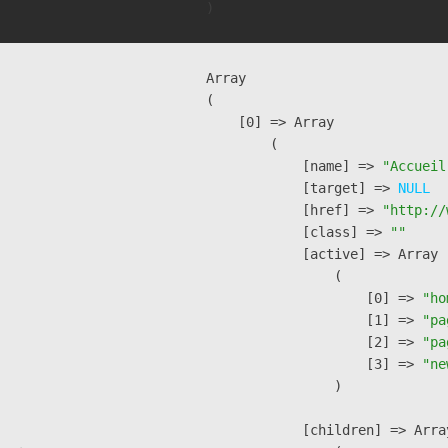
Array

(

    [0] => Array

        (

            [name] => 
"Accueil
            [target] => 
NULL
            [href] => 
"http://
            [class] => 
""
            [active] => Array

                (

                    [0] => 
"ho
                    [1] => 
"pa
                    [2] => 
"pa
                    [3] => 
"ne
                )

            [children] => Array