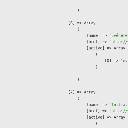
        )

    [6] => Array

        (

            [name] => 
"Événeme
            [href] => 
"http://
            [active] => Array

                (

                    [0] => 
"ev
                )

        )

    [7] => Array

        (

            [name] => 
"Initiat
            [href] => 
"http://
            [active] => Array

                (
