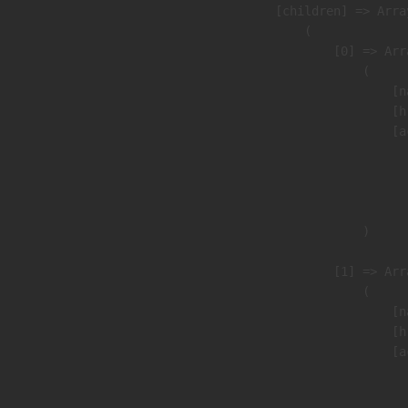
            [children] => Array
                (

                    [0] => Arra
                        (

                            [n
                            [h
                            [a
                               
                              
                               
                        )

                    [1] => Arra
                        (

                            [n
                            [h
                            [a
                               
                              