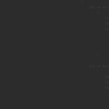
                (

                    [0] => Arra
                        (

                            [n
                            [h
                            [a
                               
                              
                               
                        )

                    [1] => Arra
                        (

                            [n
                            [h
                            [a
                               
                              
                               