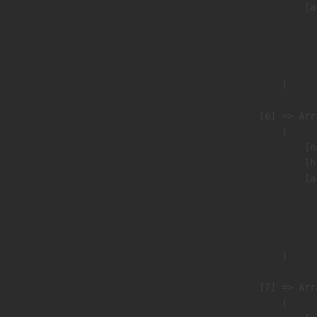
                            [a
                               
                              
                               
                        )

                    [6] => Arra
                        (

                            [n
                            [h
                            [a
                               
                              
                               
                        )

                    [7] => Arra
                        (
