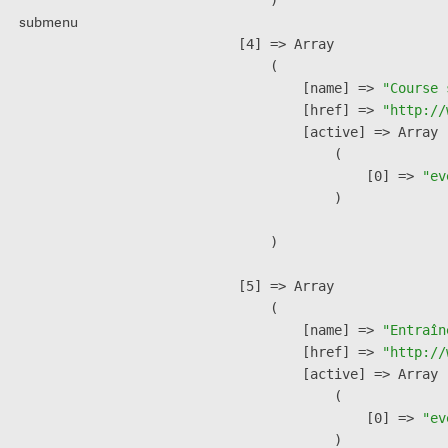
submenu
    [4] => Array

        (

            [name] => 
"Course 
            [href] => 
"http://
            [active] => Array

                (

                    [0] => 
"ev
                )

        )

    [5] => Array

        (

            [name] => 
"Entraîn
            [href] => 
"http://
            [active] => Array

                (

                    [0] => 
"ev
                )
