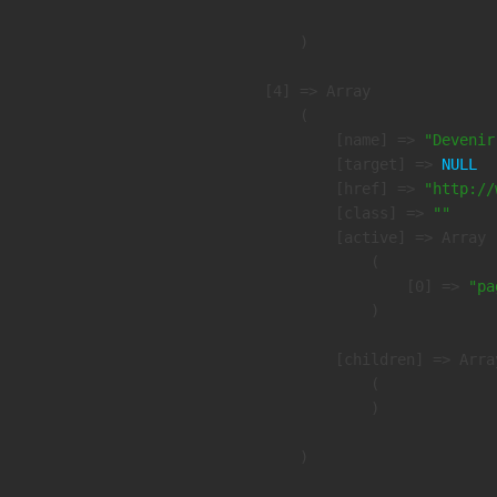
        )

    [4] => Array

        (

            [name] => 
"Devenir
            [target] => 
NULL
            [href] => 
"http://
            [class] => 
""
            [active] => Array

                (

                    [0] => 
"pa
                )

            [children] => Array
                (

                )

        )
