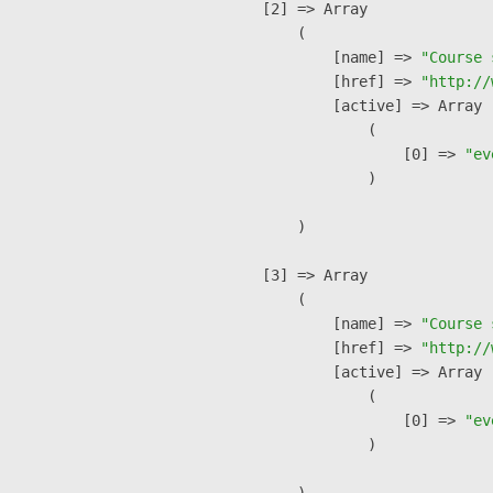
    [2] => Array

        (

            [name] => 
"Course 
            [href] => 
"http://
            [active] => Array

                (

                    [0] => 
"ev
                )

        )

    [3] => Array

        (

            [name] => 
"Course 
            [href] => 
"http://
            [active] => Array

                (

                    [0] => 
"ev
                )

        )
