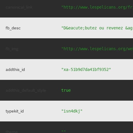
canonical_link
"http://www.lespelicans.org/fr
fb_desc
"D&eacute;butez ou revenez &ag
fb_img
"http://www.lespelicans.org/we
addthis_id
"xa-51b9d7da41bf9352"
addthis_default_style
true
typekit_id
"isn4dkj"
theme
""