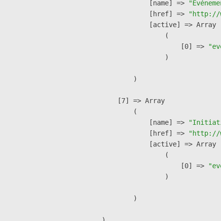
            [name] => 
"Événeme
            [href] => 
"http://
            [active] => Array

                (

                    [0] => 
"ev
                )

        )

    [7] => Array

        (

            [name] => 
"Initiat
            [href] => 
"http://
            [active] => Array

                (

                    [0] => 
"ev
                )

        )
