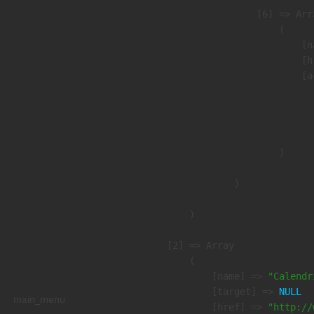
                    [6] => Arra
                        (

                            [n
                            [h
                            [a
                               
                              
                               
                        )

                )

        )

    [2] => Array

        (

            [name] => 
"Calendr
            [target] => 
NULL
main_menu
            [href] => 
"http://