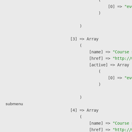
                    [0] => 
"ev
                )

        )

    [3] => Array

        (

            [name] => 
"Course 
            [href] => 
"http://
            [active] => Array

                (

                    [0] => 
"ev
                )

        )

submenu
    [4] => Array

        (

            [name] => 
"Course 
            [href] => 
"http://