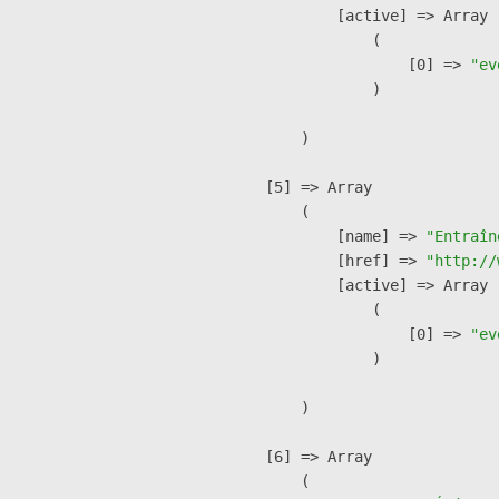
            [active] => Array

                (

                    [0] => 
"ev
                )

        )

    [5] => Array

        (

            [name] => 
"Entraîn
            [href] => 
"http://
            [active] => Array

                (

                    [0] => 
"ev
                )

        )

    [6] => Array

        (
