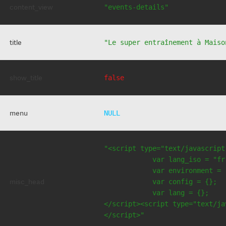
content_view
"events-details"
title
"Le super entraînement à Maiso
show_title
false
menu
NULL
"<script type="text/javascript
            var lang_iso = "fr"
            var environment = 
misc_head
            var config = {};

            var lang = {};

</script><script type="text/jav
</script>"