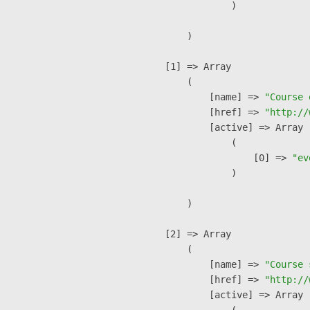
                )

        )

    [1] => Array

        (

            [name] => 
"Course 
            [href] => 
"http://
            [active] => Array

                (

                    [0] => 
"ev
                )

        )

    [2] => Array

        (

            [name] => 
"Course 
            [href] => 
"http://
            [active] => Array

                (
