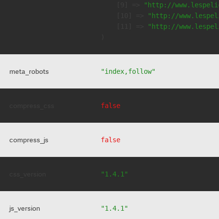
    [9] => 
"http://www.lespeli
    [10] => 
"http://www.lespel
    [11] => 
"http://www.lespel
meta_robots
"index,follow"
compress_css
false
compress_js
false
css_version
"1.4.1"
js_version
"1.4.1"