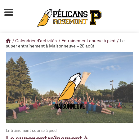
Accueil
À propos
/
Calendrier d'activités
/
Entraînement course à pied
/
Le
Calendrier d'activités
super entraînement à Maisonneuve – 20 août
Boutique
Devenir membre
Entraînement course à pied
Le super entraînement à