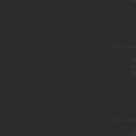
                               
                              
                               
                        )

                    [1] => Arra
                        (

                            [n
                            [h
                            [a
                               
                              
                               
                        )

                    [2] => Arra
                        (

                            [n