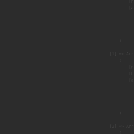
                            [h
                            [a
                               
                              
                               
                        )

                    [1] => Arra
                        (

                            [n
                            [h
                            [a
                               
                              
                               
                        )

                    [2] => Arra
                        (
