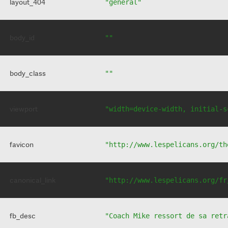
layout_404
"general"
body_id
""
body_class
""
viewport
"width=device-width, initial-s
favicon
"http://www.lespelicans.org/th
canonical_link
"http://www.lespelicans.org/fr
fb_desc
"Coach Mike ressort de sa retr