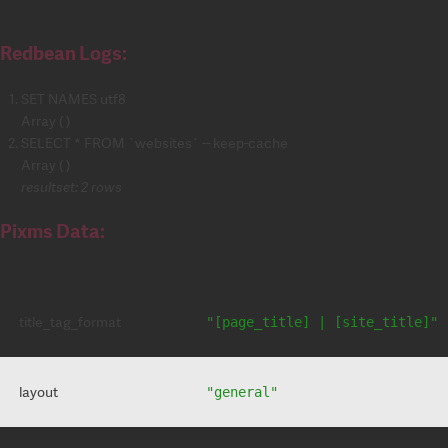
Redbean Logs:
SET NAMES utf8
Array ( )
SELECT * FROM `websites` -- keep-cache
Array ( )
resultset: 2 rows
Pixms Data:
title_tag_format
"[page_title] | [site_title]"
layout
"general"