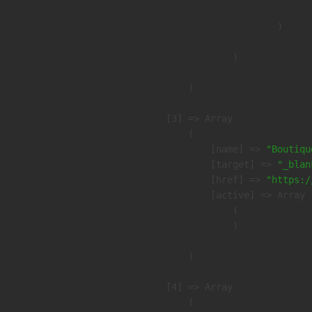
                        )

                )

        )

    [3] => Array

        (

            [name] => 
"Boutiqu
            [target] => 
"_blan
            [href] => 
"https:/
            [active] => Array

                (

                )

        )

    [4] => Array

        (
