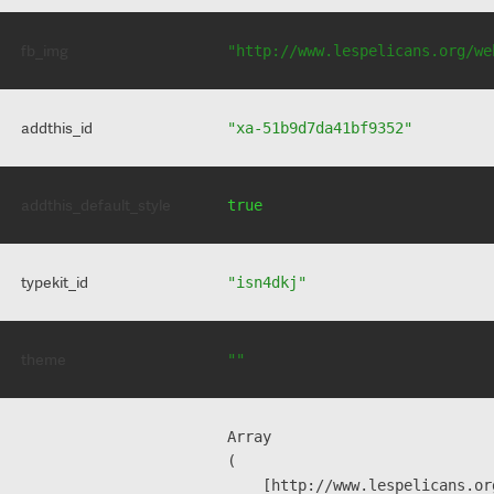
fb_img
"http://www.lespelicans.org/we
addthis_id
"xa-51b9d7da41bf9352"
addthis_default_style
true
typekit_id
"isn4dkj"
theme
""
Array

(

    [http://www.lespelicans.or