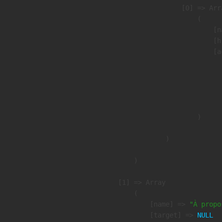
                    [0] => Arra
                        (

                            [n
                            [h
                            [a
                               
                              
                              
                               
                        )

                )

        )

    [1] => Array

        (

            [name] => 
"À propo
            [target] => 
NULL