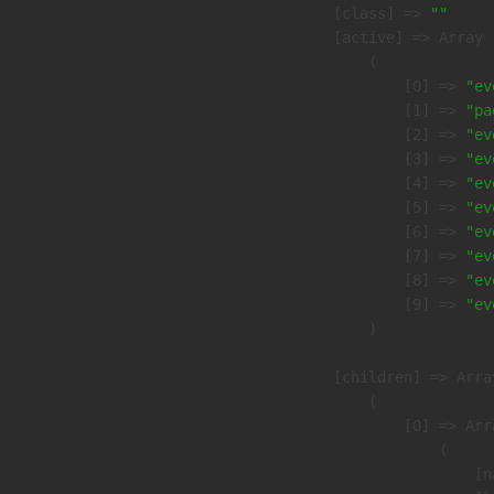
            [class] => 
""
            [active] => Array

                (

                    [0] => 
"ev
                    [1] => 
"pa
                    [2] => 
"ev
                    [3] => 
"ev
                    [4] => 
"ev
                    [5] => 
"ev
                    [6] => 
"ev
                    [7] => 
"ev
                    [8] => 
"ev
                    [9] => 
"ev
                )

            [children] => Array
                (

                    [0] => Arra
                        (

                            [n