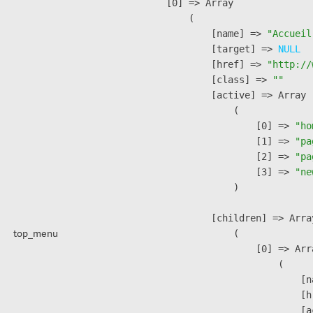
    [0] => Array

        (

            [name] => 
"Accueil
            [target] => 
NULL
            [href] => 
"http://
            [class] => 
""
            [active] => Array

                (

                    [0] => 
"ho
                    [1] => 
"pa
                    [2] => 
"pa
                    [3] => 
"ne
                )

            [children] => Array
top_menu
                (

                    [0] => Arra
                        (

                            [n
                            [h
                            [a