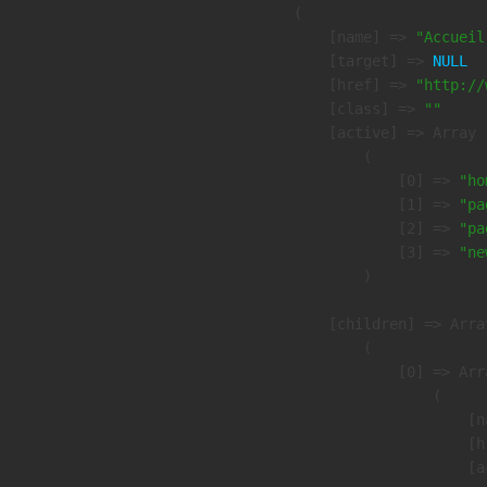
        (

            [name] => 
"Accueil
            [target] => 
NULL
            [href] => 
"http://
            [class] => 
""
            [active] => Array

                (

                    [0] => 
"ho
                    [1] => 
"pa
                    [2] => 
"pa
                    [3] => 
"ne
                )

            [children] => Array
                (

                    [0] => Arra
                        (

                            [n
                            [h
                            [a