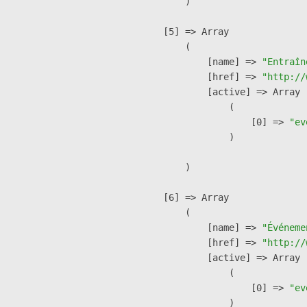
        )

    [5] => Array

        (

            [name] => 
"Entraîn
            [href] => 
"http://
            [active] => Array

                (

                    [0] => 
"ev
                )

        )

    [6] => Array

        (

            [name] => 
"Événeme
            [href] => 
"http://
            [active] => Array

                (

                    [0] => 
"ev
                )
