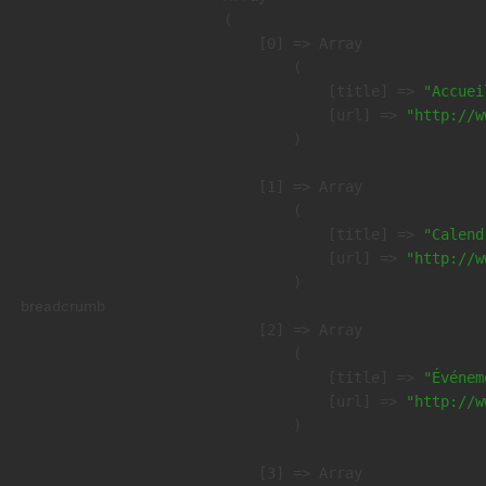
(

    [0] => Array

        (

            [title] => 
"Accuei
            [url] => 
"http://w
        )

    [1] => Array

        (

            [title] => 
"Calend
            [url] => 
"http://w
        )

breadcrumb
    [2] => Array

        (

            [title] => 
"Événem
            [url] => 
"http://w
        )

    [3] => Array
