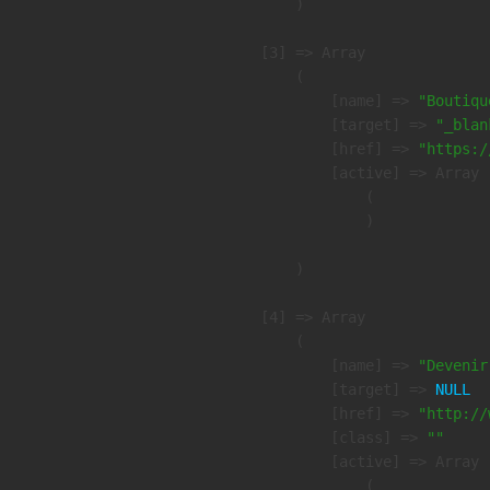
        )

    [3] => Array

        (

            [name] => 
"Boutiqu
            [target] => 
"_blan
            [href] => 
"https:/
            [active] => Array

                (

                )

        )

    [4] => Array

        (

            [name] => 
"Devenir
            [target] => 
NULL
            [href] => 
"http://
            [class] => 
""
            [active] => Array

                (
