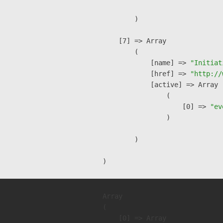
        )

    [7] => Array

        (

            [name] => 
"Initiat
            [href] => 
"http://
            [active] => Array

                (

                    [0] => 
"ev
                )

        )

Array

(

    [0] => Array
