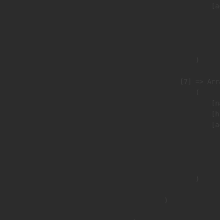
                            [a
                               
                              
                               
                        )

                    [7] => Arra
                        (

                            [n
                            [h
                            [a
                               
                              
                               
                        )

                )
