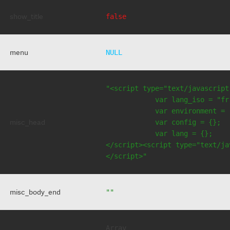
show_title
false
menu
NULL
"<script type="text/javascript
            var lang_iso = "fr"
            var environment = 
misc_head
            var config = {};

            var lang = {};

</script><script type="text/jav
</script>"
misc_body_end
""
Array
