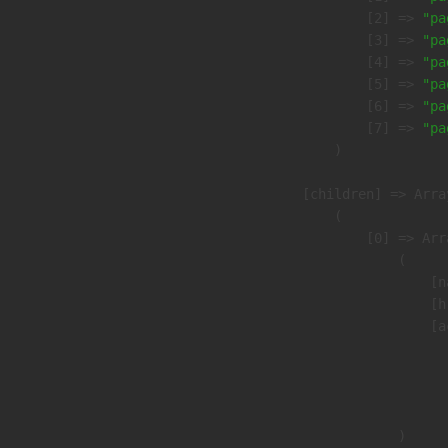
                    [2] => 
"pa
                    [3] => 
"pa
                    [4] => 
"pa
                    [5] => 
"pa
                    [6] => 
"pa
                    [7] => 
"pa
                )

            [children] => Array
                (

                    [0] => Arra
                        (

                            [n
                            [h
                            [a
                               
                              
                               
                        )
