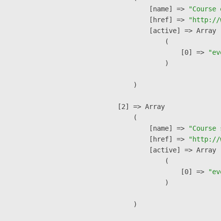
            [name] => 
"Course 
            [href] => 
"http://
            [active] => Array

                (

                    [0] => 
"ev
                )

        )

    [2] => Array

        (

            [name] => 
"Course 
            [href] => 
"http://
            [active] => Array

                (

                    [0] => 
"ev
                )

        )
