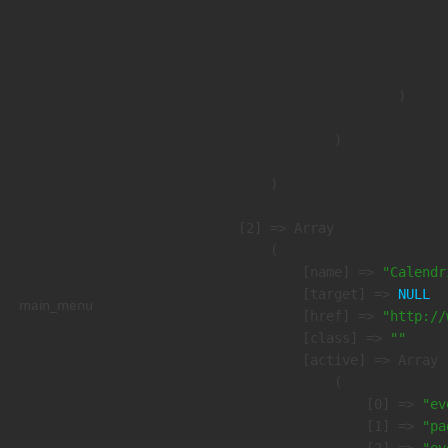
                               
                              
                               
                        )

                )

        )

    [2] => Array

        (

            [name] => 
"Calendr
            [target] => 
NULL
main_menu
            [href] => 
"http://
            [class] => 
""
            [active] => Array

                (

                    [0] => 
"ev
                    [1] => 
"pa
                    [2] => 
"ev