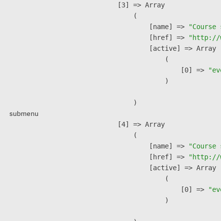
    [3] => Array

        (

            [name] => 
"Course 
            [href] => 
"http://
            [active] => Array

                (

                    [0] => 
"ev
                )

        )

submenu
    [4] => Array

        (

            [name] => 
"Course 
            [href] => 
"http://
            [active] => Array

                (

                    [0] => 
"ev
                )
