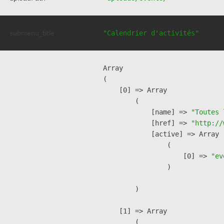
submenu_title
"Calendrier d'activités"
Array

(

    [0] => Array

        (

            [name] => 
"Toutes 
            [href] => 
"http://
            [active] => Array

                (

                    [0] => 
"ev
                )

        )

    [1] => Array

        (
