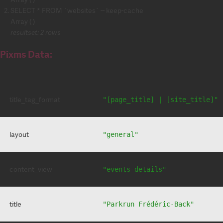
SELECT * FROM `websites` -- keep-cache
Array ( )
resultset: 2 rows
Pixms Data:
title_tag_format
"[page_title] | [site_title]"
layout
"general"
content_view
"events-details"
title
"Parkrun Frédéric-Back"