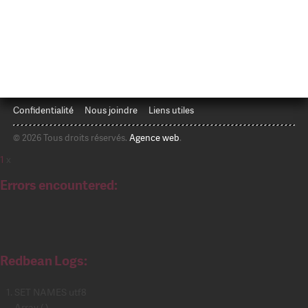
Confidentialité
Nous joindre
Liens utiles
© 2026 Tous droits réservés.
Agence web
.
1
x
Errors encountered:
Redbean Logs:
SET NAMES utf8
Array ( )