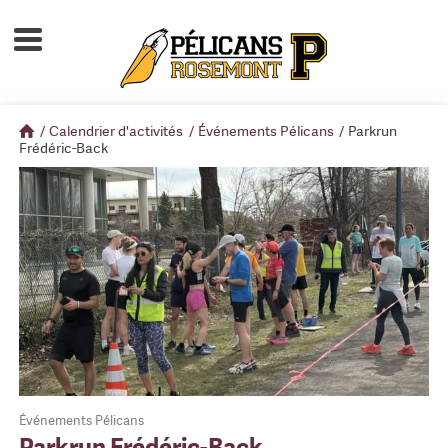
Accueil
À propos
/
Calendrier d'activités
/
Événements Pélicans
/
Parkrun
Calendrier d'activités
Frédéric-Back
Boutique
Devenir membre
Événements Pélicans
Parkrun Frédéric-Back