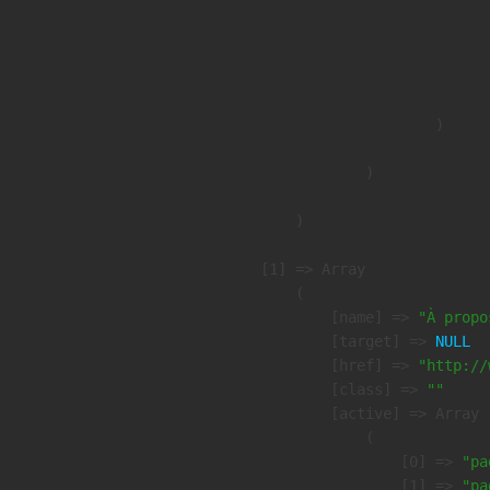
                               
                              
                              
                               
                        )

                )

        )

    [1] => Array

        (

            [name] => 
"À propo
            [target] => 
NULL
            [href] => 
"http://
            [class] => 
""
            [active] => Array

                (

                    [0] => 
"pa
                    [1] => 
"pa