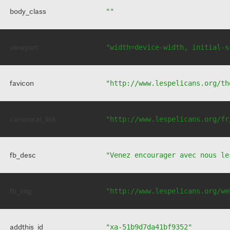
body_class
""
viewport
"width=device-width, initial-s
favicon
"http://www.lespelicans.org/th
canonical_link
"http://www.lespelicans.org/fr
fb_desc
"Venez encourager avec nous le
fb_img
"http://www.lespelicans.org/we
addthis_id
"xa-51b9d7da41bf9352"