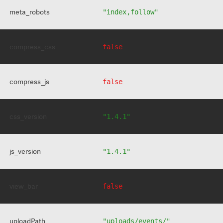
meta_robots
"index,follow"
compress_css
false
compress_js
false
css_version
"1.4.1"
js_version
"1.4.1"
view_bar
false
uploadPath
"uploads/events/"