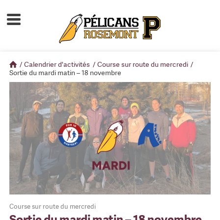
Accueil
À propos
/
Calendrier d'activités
/
Course sur route du mercredi
/
Calendrier d'activités
Sortie du mardi matin – 18 novembre
Boutique
Devenir membre
Course sur route du mercredi
Sortie du mardi matin – 18 novembre