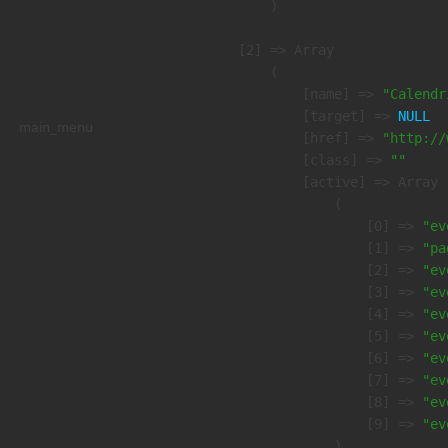
        )

    [2] => Array

        (

            [name] => 
"Calendr
            [target] => 
NULL
main_menu
            [href] => 
"http://
            [class] => 
""
            [active] => Array

                (

                    [0] => 
"ev
                    [1] => 
"pa
                    [2] => 
"ev
                    [3] => 
"ev
                    [4] => 
"ev
                    [5] => 
"ev
                    [6] => 
"ev
                    [7] => 
"ev
                    [8] => 
"ev
                    [9] => 
"ev
                )
