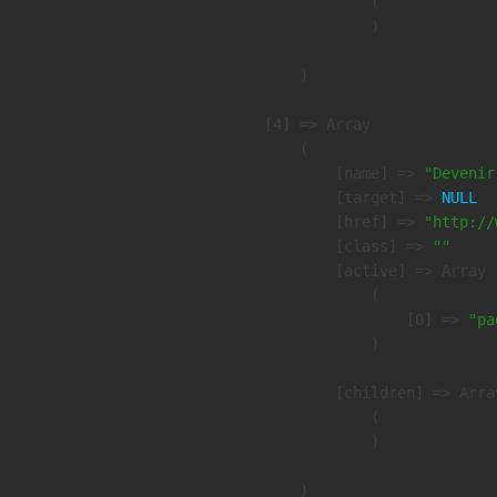
                (

                )

        )

    [4] => Array

        (

            [name] => 
"Devenir
            [target] => 
NULL
            [href] => 
"http://
            [class] => 
""
            [active] => Array

                (

                    [0] => 
"pa
                )

            [children] => Array
                (

                )

        )
