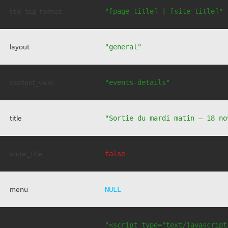
title_tag_format
"[page_title] | [site_title]"
layout
"general"
content_view
"events-details"
title
"Sortie du mardi matin – 18 no
show_title
false
menu
NULL
"<script type="text/javascript