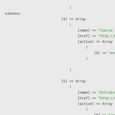
        )

submenu
    [4] => Array

        (

            [name] => 
"Course 
            [href] => 
"http://
            [active] => Array

                (

                    [0] => 
"ev
                )

        )

    [5] => Array

        (

            [name] => 
"Entraîn
            [href] => 
"http://
            [active] => Array

                (

                    [0] => 
"ev