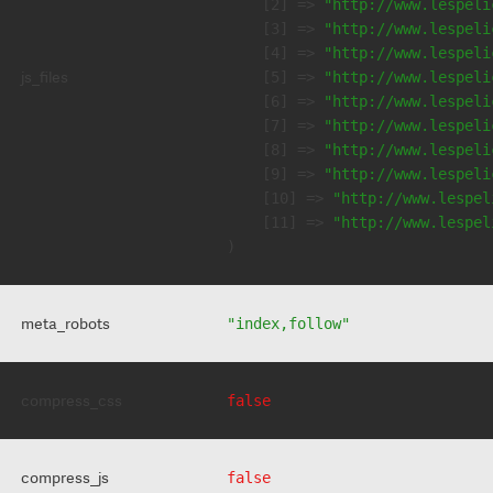
    [2] => 
"http://www.lespeli
    [3] => 
"http://www.lespeli
    [4] => 
"http://www.lespeli
js_files
    [5] => 
"http://www.lespeli
    [6] => 
"http://www.lespeli
    [7] => 
"http://www.lespeli
    [8] => 
"http://www.lespeli
    [9] => 
"http://www.lespeli
    [10] => 
"http://www.lespel
    [11] => 
"http://www.lespel
meta_robots
"index,follow"
compress_css
false
compress_js
false