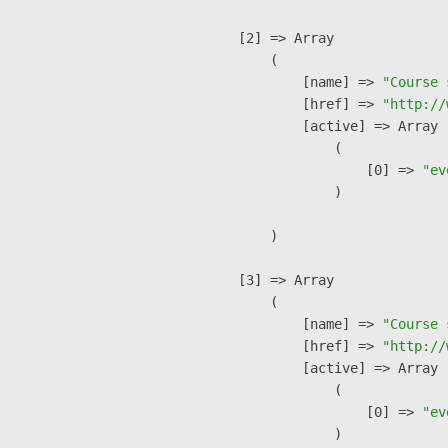
    [2] => Array

        (

            [name] => 
"Course 
            [href] => 
"http://
            [active] => Array

                (

                    [0] => 
"ev
                )

        )

    [3] => Array

        (

            [name] => 
"Course 
            [href] => 
"http://
            [active] => Array

                (

                    [0] => 
"ev
                )
