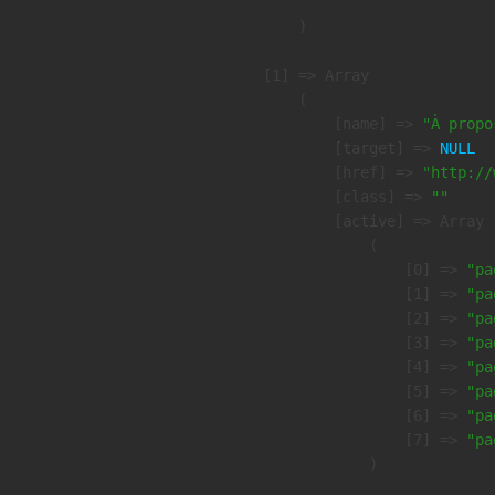
        )

    [1] => Array

        (

            [name] => 
"À propo
            [target] => 
NULL
            [href] => 
"http://
            [class] => 
""
            [active] => Array

                (

                    [0] => 
"pa
                    [1] => 
"pa
                    [2] => 
"pa
                    [3] => 
"pa
                    [4] => 
"pa
                    [5] => 
"pa
                    [6] => 
"pa
                    [7] => 
"pa
                )
