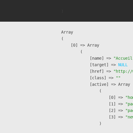
Array

(

    [0] => Array

        (

            [name] => 
"Accueil
            [target] => 
NULL
            [href] => 
"http://
            [class] => 
""
            [active] => Array

                (

                    [0] => 
"ho
                    [1] => 
"pa
                    [2] => 
"pa
                    [3] => 
"ne
                )
