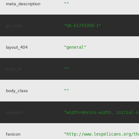
meta_description
""
ga_code
"UA-61743350-1"
layout_404
"general"
body_id
""
body_class
""
viewport
"width=device-width, initial-s
favicon
"http://www.lespelicans.org/th