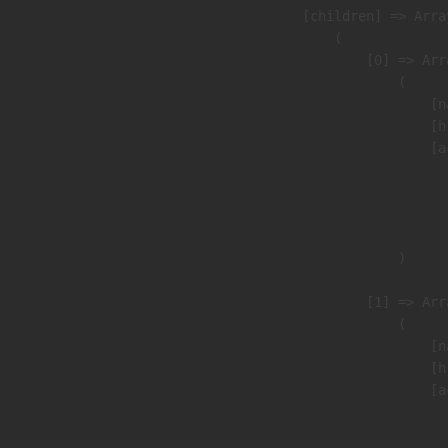
            [children] => Array
                (

                    [0] => Arra
                        (

                            [n
                            [h
                            [a
                               
                              
                               
                        )

                    [1] => Arra
                        (

                            [n
                            [h
                            [a
                               
                              