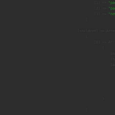
                    [1] => 
"pa
                    [2] => 
"pa
                    [3] => 
"ne
                )

            [children] => Array
                (

                    [0] => Arra
                        (

                            [n
                            [h
                            [a
                               
                              
                              
                               
                        )

                )
