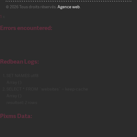
© 2026 Tous droits réservés.
Agence web
.
1
x
Errors encountered:
Redbean Logs:
SET NAMES utf8
Array ( )
SELECT * FROM `websites` -- keep-cache
Array ( )
resultset: 2 rows
Pixms Data: