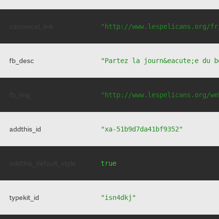
canonical_link
"http://www.lespelicans.org/fr
fb_desc
"Partez la journ&eacute;e du b
fb_img
"http://www.lespelicans.org/we
addthis_id
"xa-51b9d7da41bf9352"
addthis_default_style
true
typekit_id
"isn4dkj"