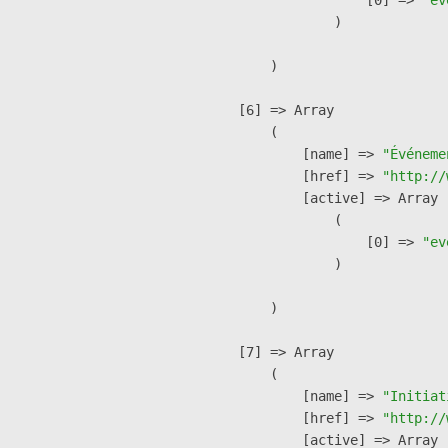
                )

        )

    [6] => Array

        (

            [name] => 
"Événeme
            [href] => 
"http://
            [active] => Array

                (

                    [0] => 
"ev
                )

        )

    [7] => Array

        (

            [name] => 
"Initiat
            [href] => 
"http://
            [active] => Array
