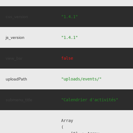
css_version
"1.4.1"
js_version
"1.4.1"
view_bar
false
uploadPath
"uploads/events/"
submenu_title
"Calendrier d'activités"
Array

(
