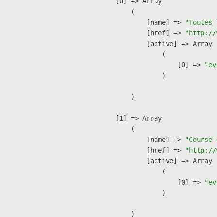
    [0] => Array

        (

            [name] => 
"Toutes 
            [href] => 
"http://
            [active] => Array

                (

                    [0] => 
"ev
                )

        )

    [1] => Array

        (

            [name] => 
"Course 
            [href] => 
"http://
            [active] => Array

                (

                    [0] => 
"ev
                )

        )
