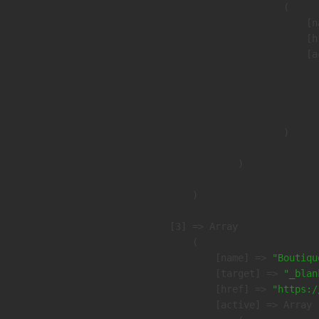
                        (

                            [n
                            [h
                            [a
                               
                              
                               
                        )

                )

        )

    [3] => Array

        (

            [name] => 
"Boutiqu
            [target] => 
"_blan
            [href] => 
"https:/
            [active] => Array
