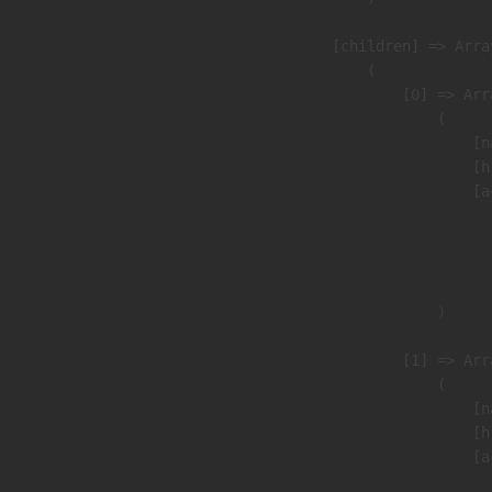
            [children] => Array
                (

                    [0] => Arra
                        (

                            [n
                            [h
                            [a
                               
                              
                               
                        )

                    [1] => Arra
                        (

                            [n
                            [h
                            [a
                               