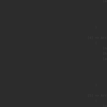
                            [a
                               
                              
                               
                        )

                    [4] => Arra
                        (

                            [n
                            [h
                            [a
                               
                              
                               
                        )

                    [5] => Arra
                        (

                            [n