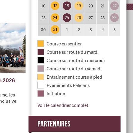
17
18
19
22
16
20
21
24
25
26
29
23
27
28
31
30
1
2
3
4
5
Course en sentier
Course sur route du mardi
Course sur route du mercredi
Course sur route du samedi
Entraînement course à pied
en 2026
Événements Pélicans
Initiation
rse, les
nclusive
Voir le calendrier complet
Partenaires