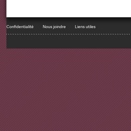
Confidentialité
Nous joindre
Liens utiles
1
x
Errors encountered:
Redbean Logs:
SET NAMES utf8
Array ( )
SELECT * FROM `websites` -- keep-cache