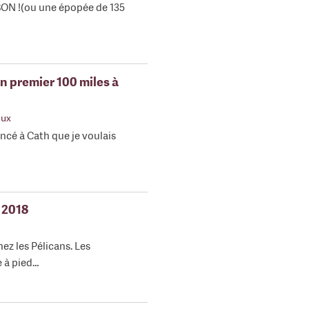
BON !(ou une épopée de 135
n premier 100 miles à
eux
ncé à Cath que je voulais
 2018
ez les Pélicans. Les
 à pied…