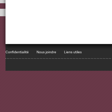
Confidentialité
Nous joindre
Liens utiles
1
x
Errors encountered: