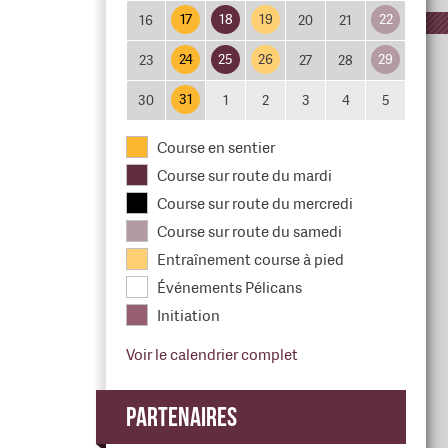
17
18
19
22
16
20
21
24
25
26
29
23
27
28
31
30
1
2
3
4
5
Course en sentier
Course sur route du mardi
Course sur route du mercredi
Course sur route du samedi
Entraînement course à pied
Événements Pélicans
Initiation
Voir le calendrier complet
Partenaires