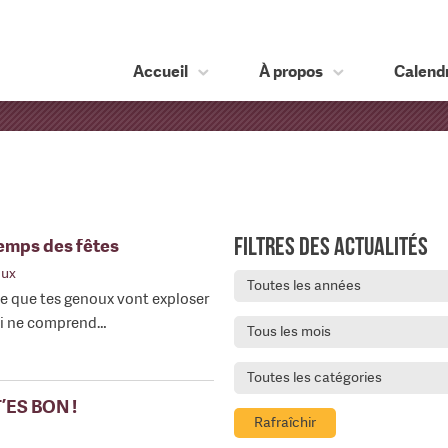
Accueil
À propos
Calendr
Filtres des actualités
temps des fêtes
eux
Toutes les années
se que tes genoux vont exploser
qui ne comprend…
Tous les mois
Toutes les catégories
’ES BON !
Rafraîchir